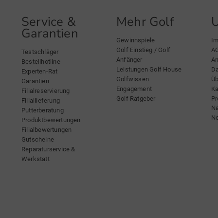
Service &
Mehr Golf
Garantien
Gewinnspiele
I
Golf Einstieg / Golf
A
Testschläger
Anfänger
An
Bestellhotline
Leistungen Golf House
Da
Experten-Rat
Golfwissen
Üb
Garantien
Engagement
Ka
Filialreservierung
Golf Ratgeber
Pr
Filiallieferung
Na
Putterberatung
Ne
Produktbewertungen
Filialbewertungen
Gutscheine
Reparaturservice &
Werkstatt