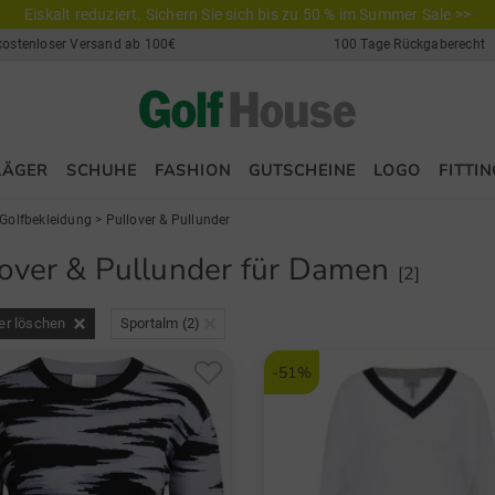
Eiskalt reduziert. Sichern Sie sich bis zu 50 % im Summer Sale >>
kostenloser Versand ab 100€
100 Tage Rückgaberecht
LÄGER
SCHUHE
FASHION
GUTSCHEINE
LOGO
FITTIN
Golfbekleidung
>
Pullover & Pullunder
lover & Pullunder für Damen
[2]
ter löschen
Sportalm (2)
-51%