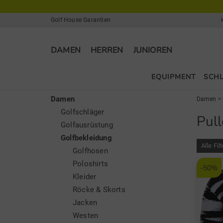
Golf House Garantien
DAMEN
HERREN
JUNIOREN
EQUIPMENT
SCH
Damen
Damen
>
Golfschläger
Pul
Golfausrüstung
Golfbekleidung
Alle Fil
Golfhosen
Poloshirts
-50%
Kleider
Röcke & Skorts
Jacken
Westen