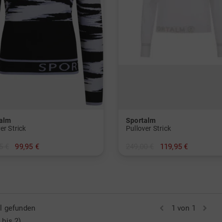
alm
Sportalm
er Strick
Pullover Strick
5 €
99,95 €
249,00 €
119,95 €
42
in: 42
el gefunden
1 von 1
 bis 2)