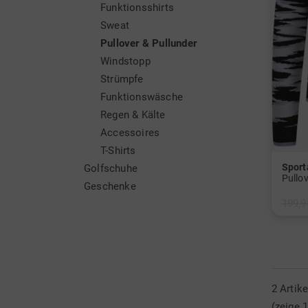
Funktionsshirts
Sweat
Pullover & Pullunder
Windstopp
Strümpfe
Funktionswäsche
Regen & Kälte
Accessoires
T-Shirts
Sport
Golfschuhe
Pullov
Geschenke
199,9
in: 40 
2 Artik
(zeige 1