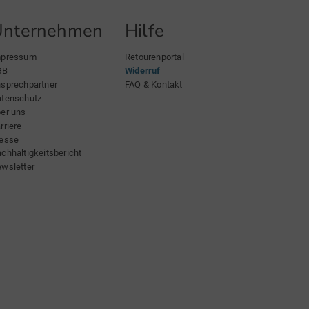
Unternehmen
Hilfe
mpressum
Retourenportal
GB
Widerruf
sprechpartner
FAQ & Kontakt
tenschutz
er uns
rriere
esse
chhaltigkeitsbericht
wsletter