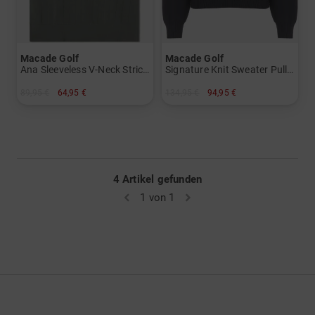
Macade Golf
Macade Golf
Ana Sleeveless V-Neck Strick Pullunder
Signature Knit Sweater Pullover Strick
89,95 €
64,95 €
134,95 €
94,95 €
in: M L XL
in: M L
4 Artikel gefunden
1 von 1