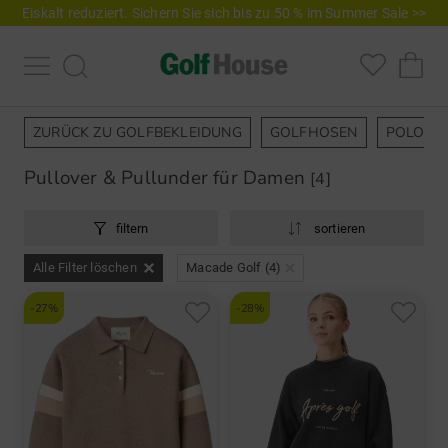
Eiskalt reduziert. Sichern Sie sich bis zu 50 % im Summer Sale >>
ZURÜCK ZU GOLFBEKLEIDUNG
GOLFHOSEN
POLOSH
Pullover & Pullunder für Damen
[4]
filtern
sortieren
Alle Filter löschen
Macade Golf (4)
-27%
-28%