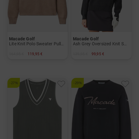
Macade Golf
Macade Golf
Lite Knit Polo Sweater Pullover Strick
Ash Grey Oversized Knit Sweater Pullover Strick
164,95 €
119,95 €
139,95 €
99,95 €
in: M L
in: M L XL
-27%
-29%