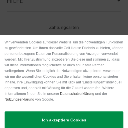
HILFE
Zahlungsarten
Wir verwenden Cookies auf dieser Website, um die notwendigen Funktionen
zu gewährleisten. Um Ihnen das volle Golf House Erlebnis zu bieten, können
personenbezogene Daten zur Personalisierung von Anzeigen verwendet
werden. Mit Ihrer Zustimmung akzeptieren Sie diese und stimmen zu, dass
wir diese Informationen möglicherweise auch an unsere Partner
weitergeben. Wenn Sie lediglich die Notwendigen akzeptieren, verwenden
wir nur die wesentlichen Cookies und Sie erhalten keine personalisierten
Inhalte. Ihre Einwilligung können Sie mit Klick auf "Einstellungen" individuell
anpassen und jederzeit mit Wirkung für die Zukunft widerrufen. Weitere
Versand
Informationen finden Sie in unserer
Datenschutzerklärung
und der
Nutzungserklärung
von Google.
Ich akzeptiere Cookies