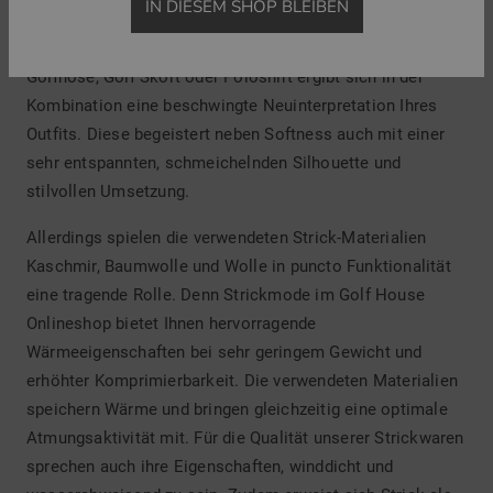
IN DIESEM SHOP BLEIBEN
So rücken Strickjacke, Strickpullover, Strickpullunder und
Cardigan schnell in den Blickpunkt. Kombiniert mit
Golfhose, Golf Skort oder Poloshirt ergibt sich in der
Kombination eine beschwingte Neuinterpretation Ihres
Outfits. Diese begeistert neben Softness auch mit einer
sehr entspannten, schmeichelnden Silhouette und
stilvollen Umsetzung.
Allerdings spielen die verwendeten Strick-Materialien
Kaschmir, Baumwolle und Wolle in puncto Funktionalität
eine tragende Rolle. Denn Strickmode im Golf House
Onlineshop bietet Ihnen hervorragende
Wärmeeigenschaften bei sehr geringem Gewicht und
erhöhter Komprimierbarkeit. Die verwendeten Materialien
speichern Wärme und bringen gleichzeitig eine optimale
Atmungsaktivität mit. Für die Qualität unserer Strickwaren
sprechen auch ihre Eigenschaften, winddicht und