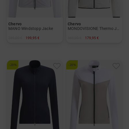
Chervo
Chervo
MANO Windstopp Jacke
MONDOVISIONE Thermo Jacke
289,00 €
199,95 €
369,00 €
179,95 €
in: 34 36 38 40 42 44
in: 42
-28%
-28%