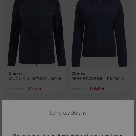
Chervo
Chervo
MONDIALE Softshell Jacke
MONDOVISIONE Thermo Jacke
349,00 €
169,95 €
369,00 €
179,95 €
in: 42
in: 36
Land wechseln
-29%
-49%