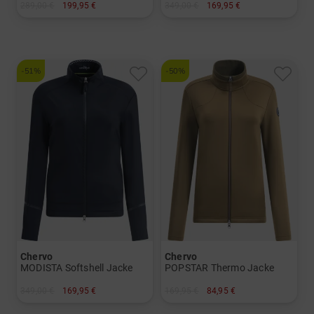
289,00 €
199,95 €
349,00 €
169,95 €
in: 36 40 42 44
in: 42
-51%
-50%
Chervo
Chervo
MODISTA Softshell Jacke
POPSTAR Thermo Jacke
349,00 €
169,95 €
169,95 €
84,95 €
in: 36 38 40 42 44
in: 38 40