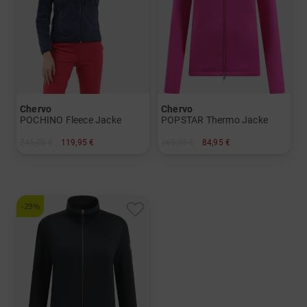
Chervo
Chervo
POCHINO Fleece Jacke
POPSTAR Thermo Jacke
245,00 €
119,95 €
169,95 €
84,95 €
in: 36
in: 40
-29%