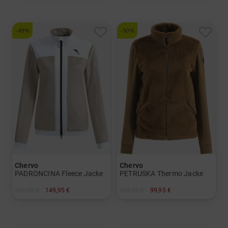
-49%
-50%
Chervo
Chervo
PADRONCINA Fleece Jacke
PETRUSKA Thermo Jacke
299,00 €
149,95 €
199,95 €
99,95 €
in: 36 42
in: 34 38