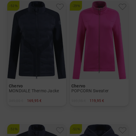
-51%
-29%
Chervo
Chervo
MONDIALE Thermo Jacke
POPCORN Sweater
349,00 €
169,95 €
169,95 €
119,95 €
in: 36
in: 44
-51%
-51%