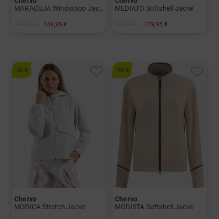
Chervo
Chervo
MARACUJA Windstopp Jacke
MEDIATO Softshell Jacke
219,00 €
149,95 €
355,00 €
179,95 €
in: 34 36 38 40 42 44
in: 38 42
-30%
-51%
Chervo
Chervo
MODICA Stretch Jacke
MODISTA Softshell Jacke