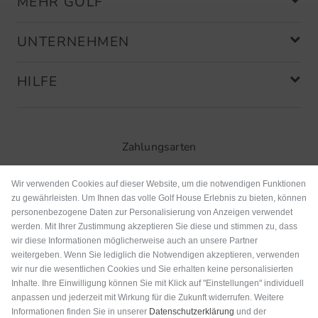
MEHR GOLF
UNTERNEHMEN
HILFE
Zahlungsarten
Wir verwenden Cookies auf dieser Website, um die notwendigen Funktionen
zu gewährleisten. Um Ihnen das volle Golf House Erlebnis zu bieten, können
personenbezogene Daten zur Personalisierung von Anzeigen verwendet
werden. Mit Ihrer Zustimmung akzeptieren Sie diese und stimmen zu, dass
wir diese Informationen möglicherweise auch an unsere Partner
weitergeben. Wenn Sie lediglich die Notwendigen akzeptieren, verwenden
wir nur die wesentlichen Cookies und Sie erhalten keine personalisierten
Inhalte. Ihre Einwilligung können Sie mit Klick auf "Einstellungen" individuell
anpassen und jederzeit mit Wirkung für die Zukunft widerrufen. Weitere
Versand
Informationen finden Sie in unserer
Datenschutzerklärung
und der