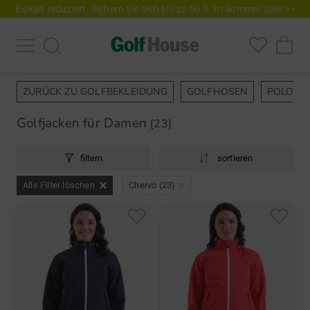
Eiskalt reduziert. Sichern Sie sich bis zu 50 % im Summer Sale >>
ZURÜCK ZU GOLFBEKLEIDUNG
GOLFHOSEN
POLOSH
Golfjacken für Damen
[23]
filtern
sortieren
Alle Filter löschen
Chervo (23)