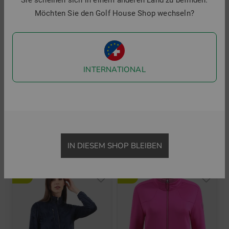
Sie scheinen sich in einem anderen Land zu befinden.
Möchten Sie den Golf House Shop wechseln?
INTERNATIONAL
Chervo
Chervo
POPCORN Sweater
MEDIATO Softshell Jacke
169,95 €
119,95 €
355,00 €
179,95 €
in: 36 38 40
in: 44
IN DIESEM SHOP BLEIBEN
-51%
-50%