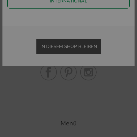
INTERNATIONAL
ZURÜCK ZU GOLFHOSEN
LANGE HOSEN
JOGGINGHO
Golf House im Social Web
IN DIESEM SHOP BLEIBEN
Folgen Sie uns auf Facebook & Co und erfahren Sie alles
Wissenswerte rund ums Thema Golfsport.
Menü