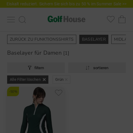
Eiskalt reduziert. Sichern Sie sich bis zu 50 % im Summer Sale >>
ZURÜCK ZU FUNKTIONSSHIRTS
BASELAYER
MIDLAYE
Baselayer für Damen
[1]
filtern
sortieren
Alle Filter löschen
Grün
-50%