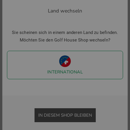
Land wechseln
ZURÜCK ZU FUNKTIONSSHIRTS
BASELAYER
MIDLAYE
Sie scheinen sich in einem anderen Land zu befinden.
Möchten Sie den Golf House Shop wechseln?
Golf House im Social Web
Folgen Sie uns auf Facebook & Co und erfahren Sie alles
Wissenswerte rund ums Thema Golfsport.
INTERNATIONAL
IN DIESEM SHOP BLEIBEN
Menü