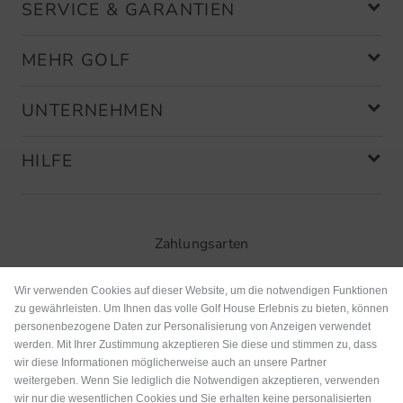
SERVICE & GARANTIEN
MEHR GOLF
UNTERNEHMEN
HILFE
Zahlungsarten
Wir verwenden Cookies auf dieser Website, um die notwendigen Funktionen
zu gewährleisten. Um Ihnen das volle Golf House Erlebnis zu bieten, können
personenbezogene Daten zur Personalisierung von Anzeigen verwendet
werden. Mit Ihrer Zustimmung akzeptieren Sie diese und stimmen zu, dass
wir diese Informationen möglicherweise auch an unsere Partner
weitergeben. Wenn Sie lediglich die Notwendigen akzeptieren, verwenden
wir nur die wesentlichen Cookies und Sie erhalten keine personalisierten