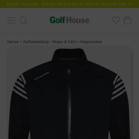
Eiskalt reduziert. Sichern Sie sich bis zu 50 % im Summer Sale >>
Herren
>
Golfbekleidung
>
Regen & Kälte
>
Regenjacken