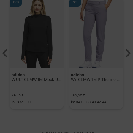
Neu
Neu
adidas
adidas
a
rint Halbarm Polo navy
W ULT CLMWRM Mock Unterzieher schwarz
W+ CLMWRM P Thermo Hose grau
74,95 €
109,95 €
9
in: S M L XL
in: 34 36 38 40 42 44
i