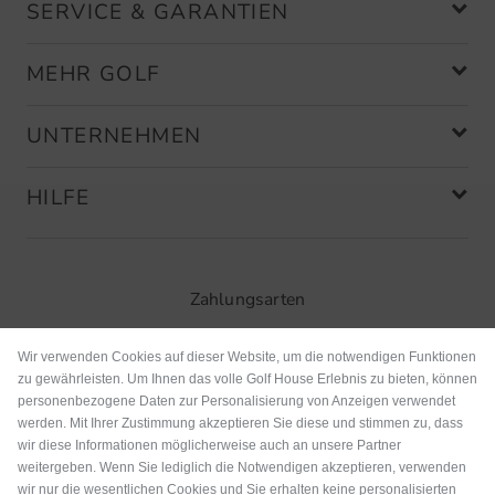
SERVICE & GARANTIEN
MEHR GOLF
UNTERNEHMEN
HILFE
Zahlungsarten
Wir verwenden Cookies auf dieser Website, um die notwendigen Funktionen
zu gewährleisten. Um Ihnen das volle Golf House Erlebnis zu bieten, können
personenbezogene Daten zur Personalisierung von Anzeigen verwendet
werden. Mit Ihrer Zustimmung akzeptieren Sie diese und stimmen zu, dass
wir diese Informationen möglicherweise auch an unsere Partner
weitergeben. Wenn Sie lediglich die Notwendigen akzeptieren, verwenden
wir nur die wesentlichen Cookies und Sie erhalten keine personalisierten