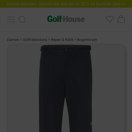
Eiskalt reduziert. Sichern Sie sich bis zu 50 % im Summer Sale >>
Damen
>
Golfbekleidung
>
Regen & Kälte
>
Regenhosen