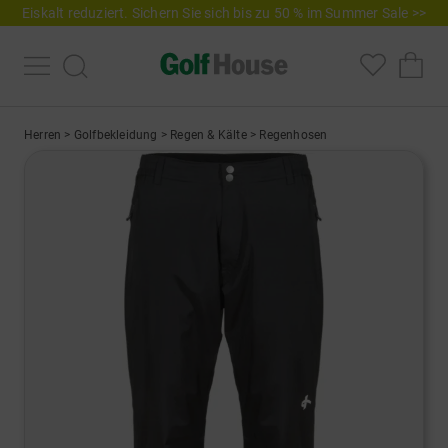
Eiskalt reduziert. Sichern Sie sich bis zu 50 % im Summer Sale >>
Herren
>
Golfbekleidung
>
Regen & Kälte
>
Regenhosen