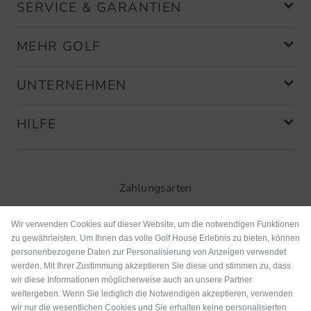
SERVICE & GARANTIEN
MEHR GOLF
UNTERNEHMEN
HILFE
Zahlungsarten
Wir verwenden Cookies auf dieser Website, um die notwendigen Funktionen
zu gewährleisten. Um Ihnen das volle Golf House Erlebnis zu bieten, können
personenbezogene Daten zur Personalisierung von Anzeigen verwendet
werden. Mit Ihrer Zustimmung akzeptieren Sie diese und stimmen zu, dass
wir diese Informationen möglicherweise auch an unsere Partner
weitergeben. Wenn Sie lediglich die Notwendigen akzeptieren, verwenden
wir nur die wesentlichen Cookies und Sie erhalten keine personalisierten