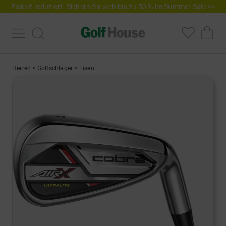
Eiskalt reduziert. Sichern Sie sich bis zu 50 % im Summer Sale >>
Herren
>
Golfschläger
>
Eisen