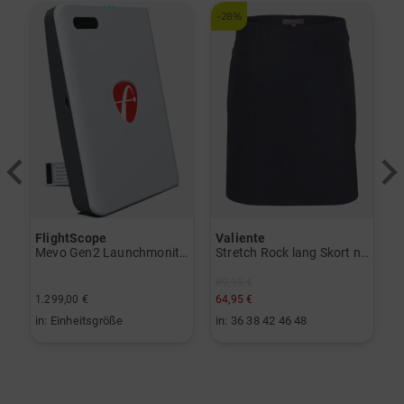
-28%
FlightScope
Valiente
S
Trolley schwarz
Mevo Gen2 Launchmonitor weiß
Stretch Rock lang Skort navy
89,95 €
1.299,00 €
64,95 €
2
in: Einheitsgröße
in: 36 38 42 46 48
i