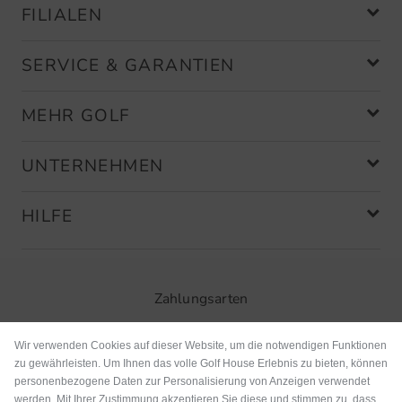
FILIALEN
SERVICE & GARANTIEN
MEHR GOLF
UNTERNEHMEN
HILFE
Zahlungsarten
Wir verwenden Cookies auf dieser Website, um die notwendigen Funktionen
zu gewährleisten. Um Ihnen das volle Golf House Erlebnis zu bieten, können
personenbezogene Daten zur Personalisierung von Anzeigen verwendet
werden. Mit Ihrer Zustimmung akzeptieren Sie diese und stimmen zu, dass