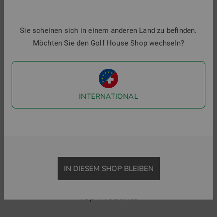
Sie scheinen sich in einem anderen Land zu befinden.
Möchten Sie den Golf House Shop wechseln?
INTERNATIONAL
Abacus
Spey Stretch Midlayer
79,95 €
54,95 €
in: S M L XL
IN DIESEM SHOP BLEIBEN
Top Produkte