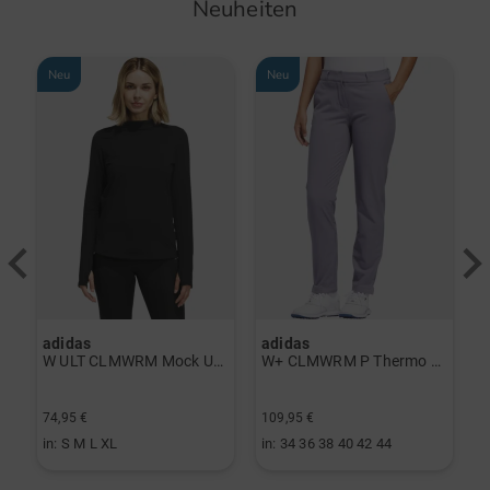
Neuheiten
Neu
Neu
adidas
adidas
a
rint Halbarm Polo navy
W ULT CLMWRM Mock Unterzieher schwarz
W+ CLMWRM P Thermo Hose grau
74,95 €
109,95 €
9
in: S M L XL
in: 34 36 38 40 42 44
i