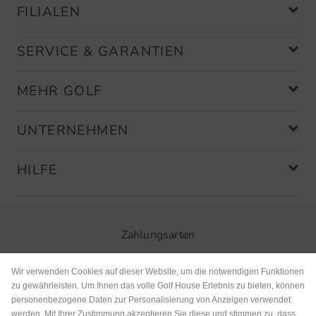
FILIALEN
SERVICE & GARANTIEN
MEHR GOLF
UNTERNEHMEN
HILFE
Zahlungsarten
Wir verwenden Cookies auf dieser Website, um die notwendigen Funktionen
zu gewährleisten. Um Ihnen das volle Golf House Erlebnis zu bieten, können
personenbezogene Daten zur Personalisierung von Anzeigen verwendet
werden. Mit Ihrer Zustimmung akzeptieren Sie diese und stimmen zu, dass