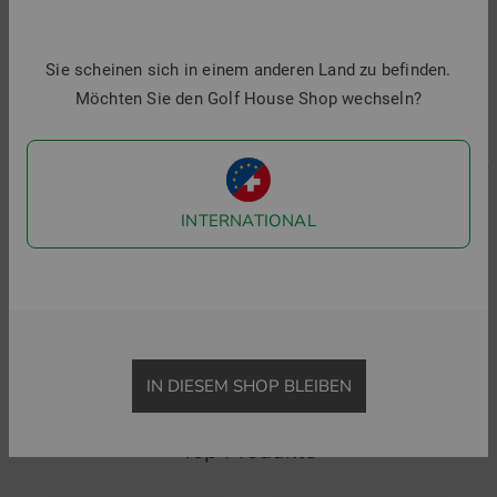
1
Sie scheinen sich in einem anderen Land zu befinden.
i
Möchten Sie den Golf House Shop wechseln?
INTERNATIONAL
J.Lindeberg
Malbon
Tour Tech Print Halbarm Polo
BETTINARDI PIQUE Halbarm Polo
89,95 €
64,95 €
184,95 €
in: M XL
in: S M L XL
IN DIESEM SHOP BLEIBEN
Top Produkte