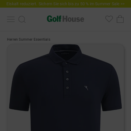
Eiskalt reduziert. Sichern Sie sich bis zu 50 % im Summer Sale >>
Herren Summer Essentials