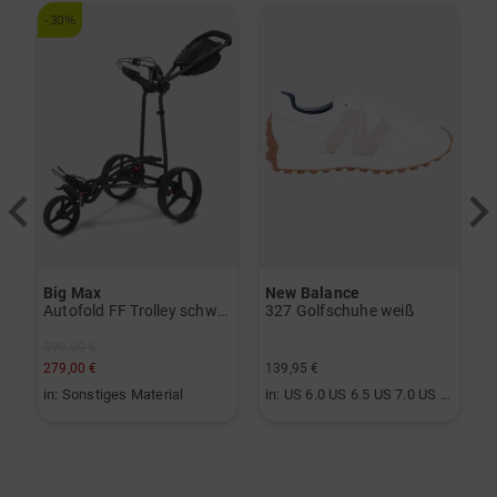
-30%
-
Big Max
New Balance
vo Gen2 Launchmonitor weiß
Autofold FF Trolley schwarz
327 Golfschuhe weiß
399,00 €
2
279,00 €
139,95 €
1
in: Sonstiges Material
in: US 6.0 US 6.5 US 7.0 US 7.5 US 8.0 US 8.5 US 9.0 US 9.5 US 10.0
i