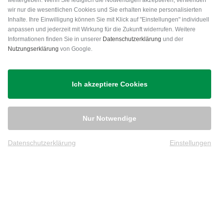
weitergeben. Wenn Sie lediglich die Notwendigen akzeptieren, verwenden
wir nur die wesentlichen Cookies und Sie erhalten keine personalisierten
Inhalte. Ihre Einwilligung können Sie mit Klick auf "Einstellungen" individuell
anpassen und jederzeit mit Wirkung für die Zukunft widerrufen. Weitere
Versand
Informationen finden Sie in unserer
Datenschutzerklärung
und der
Nutzungserklärung
von Google.
Ich akzeptiere Cookies
Nur Notwendige
Datenschutzerklärung
Einstellungen