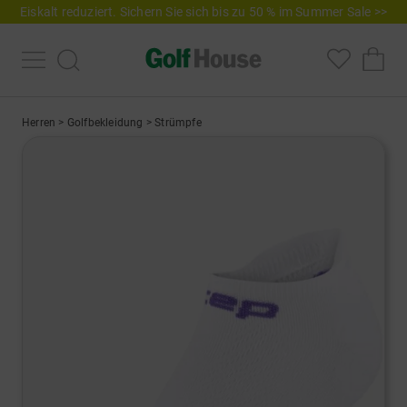
Eiskalt reduziert. Sichern Sie sich bis zu 50 % im Summer Sale >>
Herren
>
Golfbekleidung
>
Strümpfe