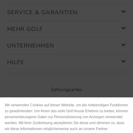
SERVICE & GARANTIEN
MEHR GOLF
UNTERNEHMEN
HILFE
Zahlungsarten
Wir verwenden Cookies auf dieser Website, um die notwendigen Funktionen
zu gewährleisten. Um Ihnen das volle Golf House Erlebnis zu bieten, können
personenbezogene Daten zur Personalisierung von Anzeigen verwendet
werden. Mit Ihrer Zustimmung akzeptieren Sie diese und stimmen zu, dass
wir diese Informationen möglicherweise auch an unsere Partner