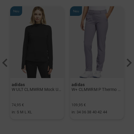
Neu
Neu
adidas
adidas
a
rint Halbarm Polo navy
W ULT CLMWRM Mock Unterzieher schwarz
W+ CLMWRM P Thermo Hose grau
74,95 €
109,95 €
9
in: S M L XL
in: 34 36 38 40 42 44
i