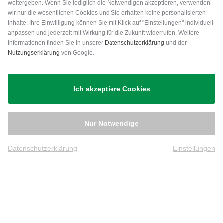
weitergeben. Wenn Sie lediglich die Notwendigen akzeptieren, verwenden
wir nur die wesentlichen Cookies und Sie erhalten keine personalisierten
Inhalte. Ihre Einwilligung können Sie mit Klick auf "Einstellungen" individuell
anpassen und jederzeit mit Wirkung für die Zukunft widerrufen. Weitere
Versand
Informationen finden Sie in unserer
Datenschutzerklärung
und der
Nutzungserklärung
von Google.
Ich akzeptiere Cookies
Nur Notwendige
Datenschutzerklärung
Einstellungen