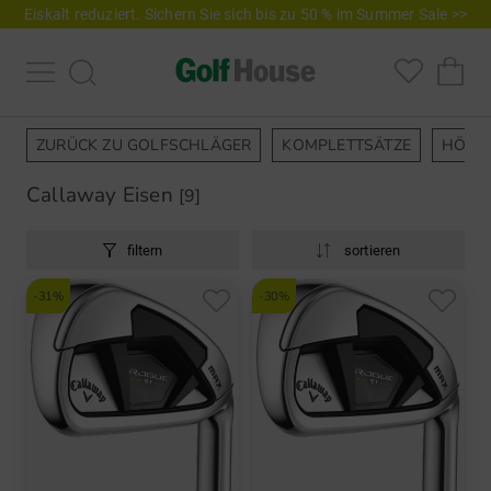
Eiskalt reduziert. Sichern Sie sich bis zu 50 % im Summer Sale >>
ZURÜCK ZU GOLFSCHLÄGER
KOMPLETTSÄTZE
HÖLZ
Callaway Eisen
[9]
filtern
sortieren
-31%
-30%