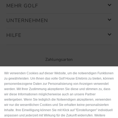
MEHR GOLF
UNTERNEHMEN
HILFE
Zahlungsarten
Wir verwenden Cookies auf dieser Website, um die notwendigen Funktionen
zu gewährleisten. Um Ihnen das volle Golf House Erlebnis zu bieten, können
personenbezogene Daten zur Personalisierung von Anzeigen verwendet
werden. Mit Ihrer Zustimmung akzeptieren Sie diese und stimmen zu, dass
wir diese Informationen möglicherweise auch an unsere Partner
weitergeben. Wenn Sie lediglich die Notwendigen akzeptieren, verwenden
wir nur die wesentlichen Cookies und Sie erhalten keine personalisierten
Inhalte. Ihre Einwilligung können Sie mit Klick auf "Einstellungen" individuell
anpassen und jederzeit mit Wirkung für die Zukunft widerrufen. Weitere