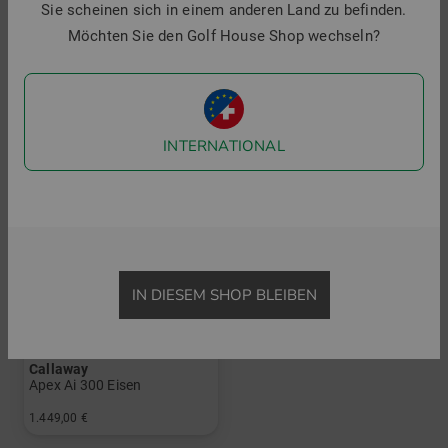
Sie scheinen sich in einem anderen Land zu befinden.
1.299,00 €
1.369,00 €
Möchten Sie den Golf House Shop wechseln?
in: 5-PW+AW
in: 5-PW
und mehr
Graphit, Regular
INTERNATIONAL
IN DIESEM SHOP BLEIBEN
Callaway
Apex Ai 300 Eisen
1.449,00 €
in: 5-PW