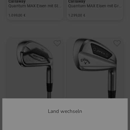
Callaway
Callaway
Quantum MAX Eisen mit Stahlschäften
Quantum MAX Eisen mit Graphitschäften
1.099,00 €
1.299,00 €
in: 5-PW
in: 5-SW
und mehr
Graphit, Lite
Land wechseln
Callaway
Callaway
Quantum MAX Eisen mit Graphitschäften
Apex Ai 200 Eisen