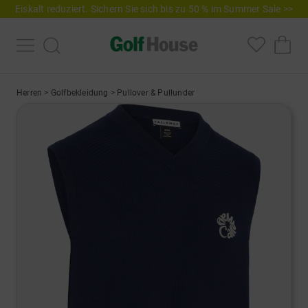
Eiskalt reduziert. Sichern Sie sich bis zu 50 % im Summer Sale >>
Herren
>
Golfbekleidung
>
Pullover & Pullunder