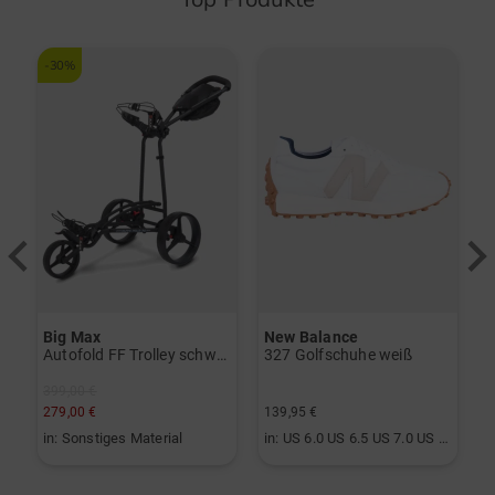
-30%
-
Big Max
New Balance
vo Gen2 Launchmonitor weiß
Autofold FF Trolley schwarz
327 Golfschuhe weiß
399,00 €
2
279,00 €
139,95 €
1
in: Sonstiges Material
in: US 6.0 US 6.5 US 7.0 US 7.5 US 8.0 US 8.5 US 9.0 US 9.5 US 10.0
i