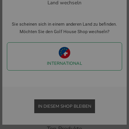
Land wechseln
-30%
M
Sie scheinen sich in einem anderen Land zu befinden.
2
i
Möchten Sie den Golf House Shop wechseln?
INTERNATIONAL
Lacoste
J.Lindeberg
SWEATER Pullunder Strick
Liam Knitted Vest Pullunder Strick
129,95 €
89,95 €
119,95 €
in: M L XL XXL
in: S M L XL
IN DIESEM SHOP BLEIBEN
Top Produkte