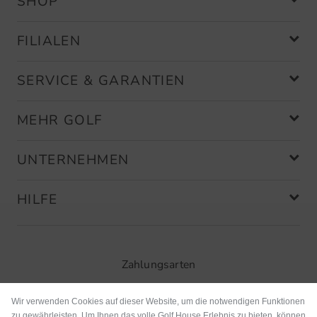
SHOP
FILIALEN
SERVICE & GARANTIEN
MEHR GOLF
UNTERNEHMEN
HILFE
Zahlungsarten
Wir verwenden Cookies auf dieser Website, um die notwendigen Funktionen
zu gewährleisten. Um Ihnen das volle Golf House Erlebnis zu bieten, können