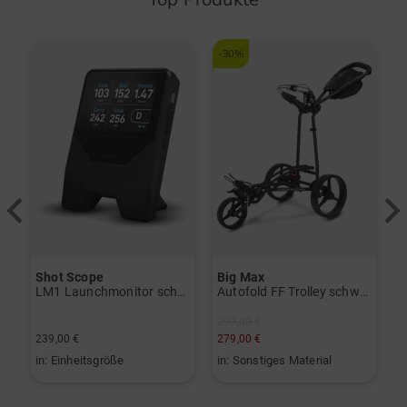
-30%
Shot Scope
Big Max
N
vo Gen2 Launchmonitor weiß
LM1 Launchmonitor schwarz
Autofold FF Trolley schwarz
3
399,00 €
239,00 €
279,00 €
1
in: Einheitsgröße
in: Sonstiges Material