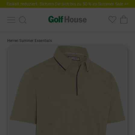
Eiskalt reduziert. Sichern Sie sich bis zu 50 % im Summer Sale >>
Herren Summer Essentials