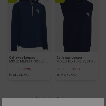
Callaway Legacy
Callaway Legacy
MIXED MEDIA HOODED Pullover Strick
MIXED TEXTURE VEST Pullunder Strick
179,95 €
89,95 €
139,95 €
69,95 €
in: M L XL XXL
in: M L XL XXL
Ähnliche Artikel