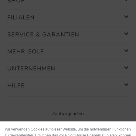
SHOP
FILIALEN
SERVICE & GARANTIEN
MEHR GOLF
UNTERNEHMEN
HILFE
Zahlungsarten
Wir verwenden Cookies auf dieser Website, um die notwendigen Funktionen
zu gewährleisten. Um Ihnen das volle Golf House Erlebnis zu bieten, können