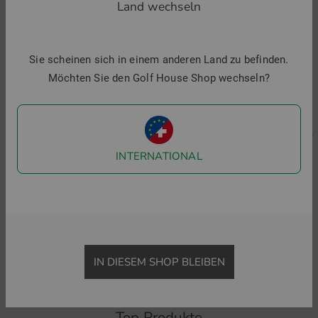
Land wechseln
-29%
-29%
-
Sie scheinen sich in einem anderen Land zu befinden.
Möchten Sie den Golf House Shop wechseln?
INTERNATIONAL
J.Lindeberg
J.Lindeberg
J
Bala Print Halbarm Polo
Fred Halbarm Polo
K
84,95 €
59,95 €
84,95 €
59,95 €
8
in: S M L XL XXL
in: S M L XL XXL
i
IN DIESEM SHOP BLEIBEN
Top Produkte