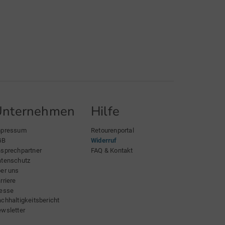
Unternehmen
Hilfe
mpressum
Retourenportal
GB
Widerruf
sprechpartner
FAQ & Kontakt
tenschutz
er uns
rriere
esse
chhaltigkeitsbericht
wsletter