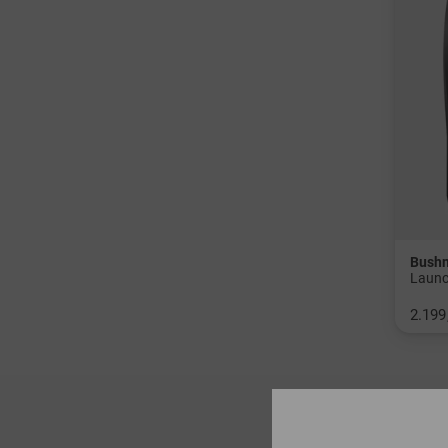
Bushn
2.199
in: Ei
4 Artik