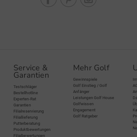
Service &
Mehr Golf
Garantien
Gewinnspiele
I
Golf Einstieg / Golf
A
Testschläger
Anfänger
An
Bestellhotline
Leistungen Golf House
Da
Experten-Rat
Golfwissen
Üb
Garantien
Engagement
Ka
Filialreservierung
Golf Ratgeber
Pr
Filiallieferung
Na
Putterberatung
Ne
Produktbewertungen
Filialbewertungen