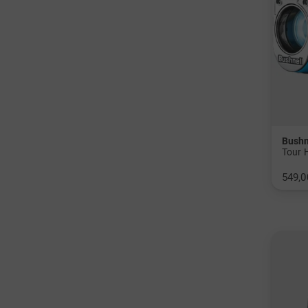
Bushn
549,0
in: Ei