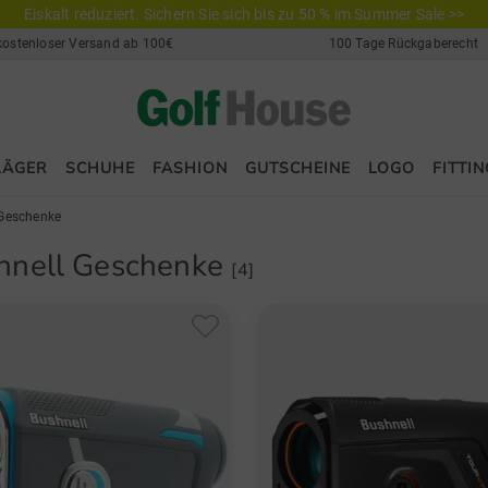
Eiskalt reduziert. Sichern Sie sich bis zu 50 % im Summer Sale >>
kostenloser Versand ab 100€
100 Tage Rückgaberecht
LÄGER
SCHUHE
FASHION
GUTSCHEINE
LOGO
FITTIN
Geschenke
hnell Geschenke
[4]