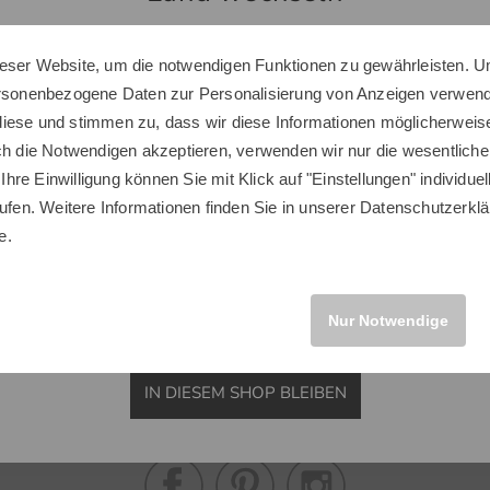
 bis 4)
eser Website, um die notwendigen Funktionen zu gewährleisten. U
Sie scheinen sich in einem anderen Land zu befinden.
ersonenbezogene Daten zur Personalisierung von Anzeigen verwende
Möchten Sie den Golf House Shop wechseln?
iese und stimmen zu, dass wir diese Informationen möglicherweis
ch die Notwendigen akzeptieren, verwenden wir nur die wesentliche
 Ihre Einwilligung können Sie mit Klick auf "Einstellungen" individue
ufen. Weitere Informationen finden Sie in unserer
Datenschutzerklä
INTERNATIONAL
e.
Nur Notwendige
Golf House im Social Web
IN DIESEM SHOP BLEIBEN
n Sie uns auf Facebook & Co und erfahren Sie alles Wissenswerte rund ums
Golfsport.