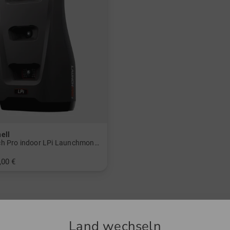
ell
Launch Pro indoor LPi Launchmonitor
,00 €
nheitsgröße
Land wechseln
el gefunden
1 von 1