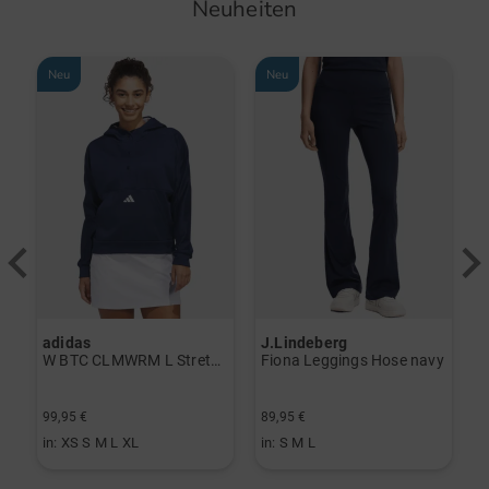
Neuheiten
Neu
Neu
adidas
J.Lindeberg
J
erzieher schwarz
W BTC CLMWRM L Stretch Midlayer navy
Fiona Leggings Hose navy
99,95 €
89,95 €
1
in: XS S M L XL
in: S M L
i