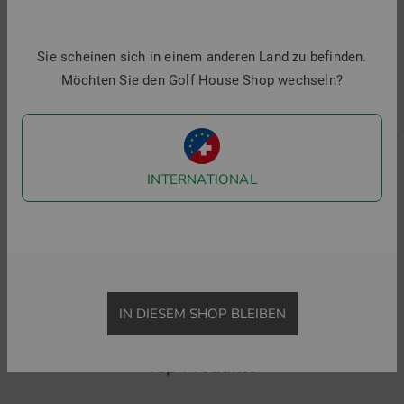
1
Sie scheinen sich in einem anderen Land zu befinden.
i
Möchten Sie den Golf House Shop wechseln?
INTERNATIONAL
J.Lindeberg
Malbon
Tour Tech Print Halbarm Polo
BETTINARDI PIQUE Halbarm Polo
89,95 €
64,95 €
184,95 €
in: M
in: S M L XL
IN DIESEM SHOP BLEIBEN
Top Produkte