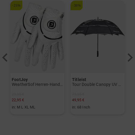
-23%
-38%
-
FootJoy
Titleist
T
V) weiß
WeatherSof Herren-Handschuh Doppelpack für die linke Hand weiß
Tour Double Canopy UV Regenschirm schwarz
29,95 €
79,95 €
3
22,95 €
49,95 €
1
in: M L XL ML
in: 68 Inch
i