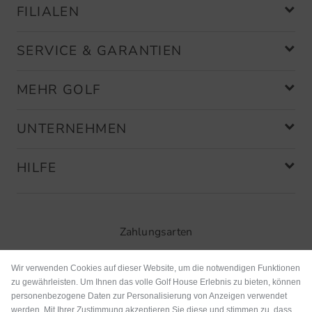
FILIALEN
SERVICE & GARANTIEN
MEHR GOLF
UNTERNEHMEN
HILFE
Zahlungsarten
Wir verwenden Cookies auf dieser Website, um die notwendigen Funktionen
zu gewährleisten. Um Ihnen das volle Golf House Erlebnis zu bieten, können
personenbezogene Daten zur Personalisierung von Anzeigen verwendet
werden. Mit Ihrer Zustimmung akzeptieren Sie diese und stimmen zu, dass