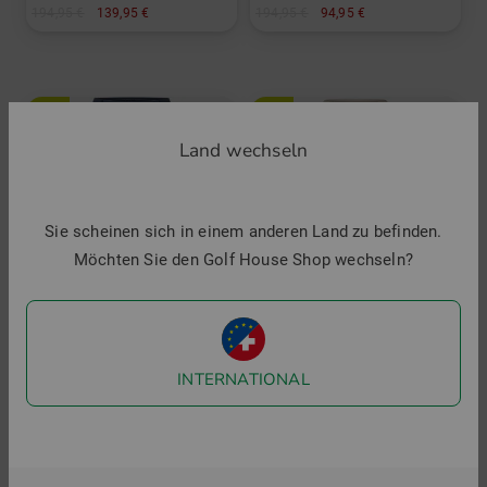
194,95 €
139,95 €
194,95 €
94,95 €
in: 34 36 38 40 42 44
in: 44
-51%
-28%
Land wechseln
Sie scheinen sich in einem anderen Land zu befinden.
Möchten Sie den Golf House Shop wechseln?
INTERNATIONAL
Bogner
Bogner
METTE Thermo Hose
JILL lang Hose
225,00 €
109,95 €
250,00 €
179,95 €
in: 34 36 38 40 42 44
in: 34 38 40 42 44