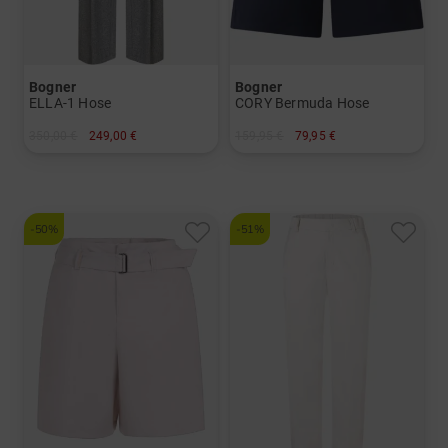
Bogner
Bogner
ELLA-1 Hose
CORY Bermuda Hose
350,00 €
249,00 €
159,95 €
79,95 €
in: 34 36 42
in: 42
-50%
-51%