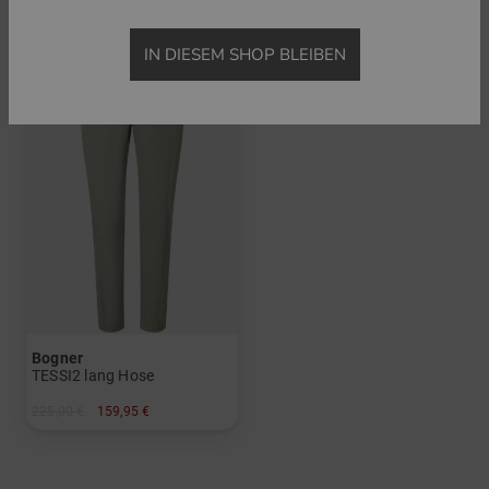
IN DIESEM SHOP BLEIBEN
-28%
Bogner
TESSI2 lang Hose
225,00 €
159,95 €
in: 34 36 38 40 42 44