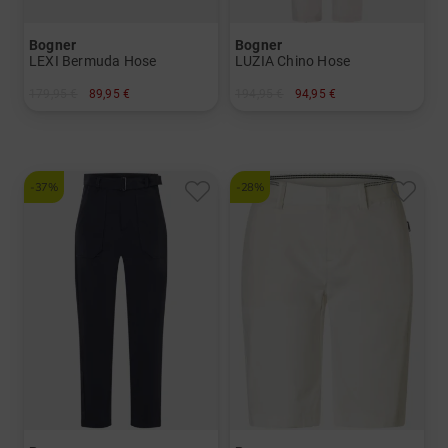
Bogner
Bogner
LEXI Bermuda Hose
LUZIA Chino Hose
179,95 €
89,95 €
194,95 €
94,95 €
in: 38
in: 38 40 42 44
-37%
-28%