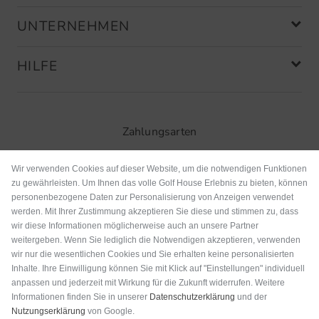
UNTERNEHMEN
HILFE
Zahlungsarten
Wir verwenden Cookies auf dieser Website, um die notwendigen Funktionen
zu gewährleisten. Um Ihnen das volle Golf House Erlebnis zu bieten, können
personenbezogene Daten zur Personalisierung von Anzeigen verwendet
werden. Mit Ihrer Zustimmung akzeptieren Sie diese und stimmen zu, dass
wir diese Informationen möglicherweise auch an unsere Partner
weitergeben. Wenn Sie lediglich die Notwendigen akzeptieren, verwenden
wir nur die wesentlichen Cookies und Sie erhalten keine personalisierten
Inhalte. Ihre Einwilligung können Sie mit Klick auf "Einstellungen" individuell
anpassen und jederzeit mit Wirkung für die Zukunft widerrufen. Weitere
Versand
Informationen finden Sie in unserer
Datenschutzerklärung
und der
Nutzungserklärung
von Google.