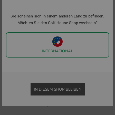
Sie scheinen sich in einem anderen Land zu befinden.
Möchten Sie den Golf House Shop wechseln?
INTERNATIONAL
Galvin Green
Luna Thermo Weste
269,00 €
129,95 €
in: S M L XL
IN DIESEM SHOP BLEIBEN
Top Produkte