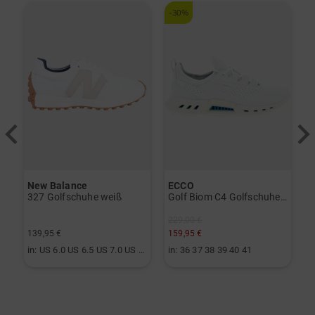
-30%
-
New Balance
ECCO
B
vo Gen2 Launchmonitor weiß
327 Golfschuhe weiß
Golf Biom C4 Golfschuhe weiß
229,00 €
3
139,95 €
159,95 €
2
in: US 6.0 US 6.5 US 7.0 US 7.5 US 8.0 US 8.5 US 9.0 US 9.5 US 10.0
in: 36 37 38 39 40 41
i