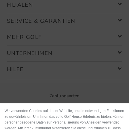
FILIALEN
SERVICE & GARANTIEN
MEHR GOLF
UNTERNEHMEN
HILFE
Zahlungsarten
Wir verwenden Cookies auf dieser Website, um die notwendigen Funktionen
zu gewährleisten. Um Ihnen das volle Golf House Erlebnis zu bieten, können
personenbezogene Daten zur Personalisierung von Anzeigen verwendet
werden. Mit Ihrer Zustimmung akzeptieren Sie diese und stimmen zu, dass