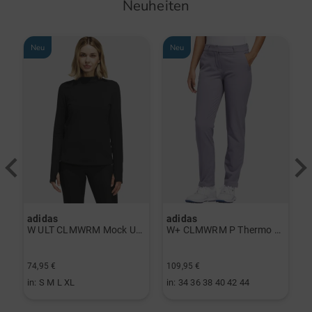
Neuheiten
Neu
Neu
adidas
adidas
a
rint Halbarm Polo navy
W ULT CLMWRM Mock Unterzieher schwarz
W+ CLMWRM P Thermo Hose grau
74,95 €
109,95 €
9
in: S M L XL
in: 34 36 38 40 42 44
i