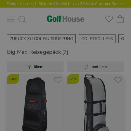
Eiskalt reduziert. Sichern Sie sich bis zu 50 % im Summer Sale >>
ZURÜCK ZU GOLFAUSRÜSTUNG
GOLFTROLLEYS
GOL
Big Max Reisegepäck
[7]
filtern
sortieren
-20%
-25%