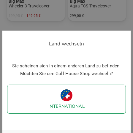
Big Max
Big Max
Wheeler 3 Travelcover
Aqua TCS Travelcover
199,95 €
149,95 €
299,00 €
in: Einheitsgröße
in: Einheitsgröße
Land wechseln
Sie scheinen sich in einem anderen Land zu befinden.
Möchten Sie den Golf House Shop wechseln?
Big Max
INTERNATIONAL
iGUARD Hardbox Travelcover
249,00 €
in: Einheitsgröße