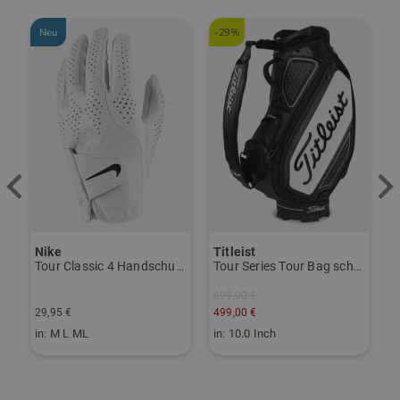
Neu
-29%
-
Nike
Titleist
P
yer navy
Tour Classic 4 Handschuh für die linke Hand weiß
Tour Series Tour Bag schwarz
699,00 €
1
29,95 €
499,00 €
1
in: M L ML
in: 10.0 Inch
i