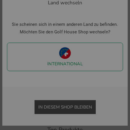
Land wechseln
-27%
Neu
-
K
Sie scheinen sich in einem anderen Land zu befinden.
1
i
Möchten Sie den Golf House Shop wechseln?
INTERNATIONAL
J.Lindeberg
Malbon
Tour Tech Print Halbarm Polo
BETTINARDI PIQUE Halbarm Polo
89,95 €
64,95 €
184,95 €
in: M L XL
in: S M L XL
IN DIESEM SHOP BLEIBEN
Top Produkte