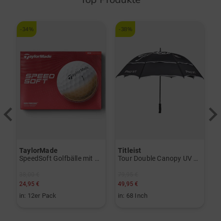
-34%
-38%
-
TaylorMade
Titleist
T
herSof Herren-Handschuh Doppelpack für die linke Hand weiß
SpeedSoft Golfbälle mit Golf House Logo (3 für 2-Aktion! Code: SSV) weiß
Tour Double Canopy UV Regenschirm schwarz
38,00 €
79,95 €
3
24,95 €
49,95 €
1
in: 12er Pack
in: 68 Inch
i