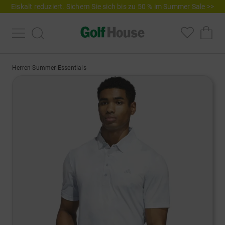
Eiskalt reduziert. Sichern Sie sich bis zu 50 % im Summer Sale >>
Herren Summer Essentials