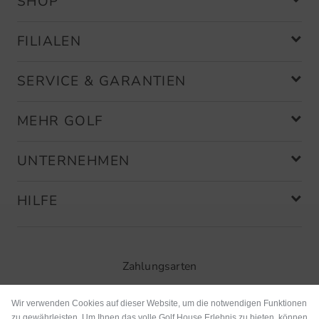
SHOP
FILIALEN
SERVICE & GARANTIEN
MEHR GOLF
UNTERNEHMEN
HILFE
Zahlungsarten
Wir verwenden Cookies auf dieser Website, um die notwendigen Funktionen
zu gewährleisten. Um Ihnen das volle Golf House Erlebnis zu bieten, können