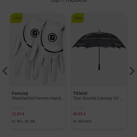
-23%
-38%
-
FootJoy
Titleist
T
V) weiß
WeatherSof Herren-Handschuh Doppelpack für die linke Hand weiß
Tour Double Canopy UV Regenschirm schwarz
29,95 €
79,95 €
3
22,95 €
49,95 €
1
in: M L XL ML
in: 68 Inch
i