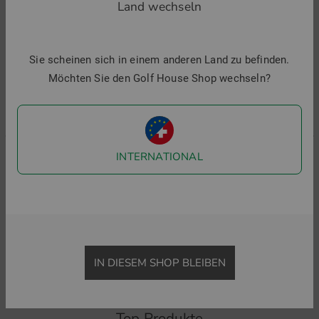
Land wechseln
-30%
-30%
-
Sie scheinen sich in einem anderen Land zu befinden.
Möchten Sie den Golf House Shop wechseln?
INTERNATIONAL
J.Lindeberg
J.Lindeberg
P
KV Tour Golf Halbarm Polo
Kalle Halbarm Polo
99,95 €
69,95 €
99,95 €
69,95 €
8
in: S M L XL XXL
in: S M L XL XXL
i
IN DIESEM SHOP BLEIBEN
Top Produkte