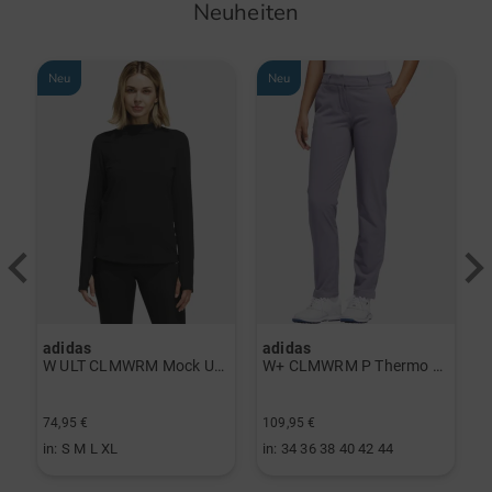
Neuheiten
Neu
Neu
adidas
adidas
a
rint Halbarm Polo navy
W ULT CLMWRM Mock Unterzieher schwarz
W+ CLMWRM P Thermo Hose grau
74,95 €
109,95 €
9
in: S M L XL
in: 34 36 38 40 42 44
i