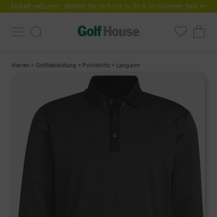
Eiskalt reduziert. Sichern Sie sich bis zu 50 % im Summer Sale >>
Herren
>
Golfbekleidung
>
Poloshirts
>
Langarm