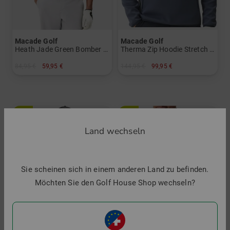
Macade Golf
Macade Golf
Heath Jade Green Bomber Shirt Halbarm Polo
Therma Zip Hoodie Stretch Midlayer
84,95 €
59,95 €
144,95 €
99,95 €
in: S XXL
in: S XXL
-31%
-49%
Land wechseln
Sie scheinen sich in einem anderen Land zu befinden.
Möchten Sie den Golf House Shop wechseln?