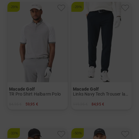
-29%
-29%
Macade Golf
Macade Golf
TR Pro Shirt Halbarm Polo
Links Navy Tech Trouser lang Hose
84,95 €
59,95 €
119,95 €
84,95 €
in: S
in: 32/32 34/32 36/32
-33%
-50%