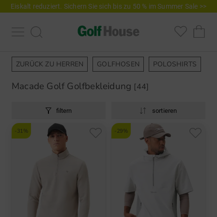
Eiskalt reduziert. Sichern Sie sich bis zu 50 % im Summer Sale >>
ZURÜCK ZU HERREN
GOLFHOSEN
POLOSHIRTS
J
Macade Golf Golfbekleidung
[44]
filtern
sortieren
-31%
-29%