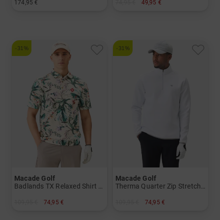
174,95 €
74,95 €
49,95 €
in: M L XL XXL
in: S M L XXL
-31%
-31%
Macade Golf
Macade Golf
Badlands TX Relaxed Shirt Halbarm Polo
Therma Quarter Zip Stretch Midlayer
109,95 €
74,95 €
109,95 €
74,95 €
in: S M L XL XXL
in: S