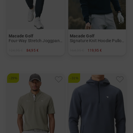
Macade Golf
Macade Golf
Four-Way Stretch Joggpants Hose
Signature Knit Hoodie Pullover Strick
124,95 €
84,95 €
164,95 €
119,95 €
in: 36/32
in: S M XXL
-29%
-31%