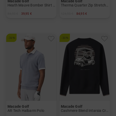
Macade Golf
Macade Golf
Heath Mauve Bomber Shirt Halbarm Polo
Therma Quarter Zip Stretch Midlayer
84,95 €
39,95 €
124,95 €
84,95 €
in: S
in: S M L XL XXL
-31%
-31%
Macade Golf
Macade Golf
AR Tech Halbarm Polo
Cashmere Blend Intarsia Crewneck Pullover Strick