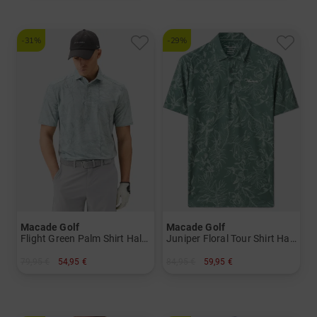
-31%
-29%
Macade Golf
Macade Golf
Flight Green Palm Shirt Halbarm Polo
Juniper Floral Tour Shirt Halbarm Polo
79,95 €
54,95 €
84,95 €
59,95 €
in: S XL
in: S M XXL