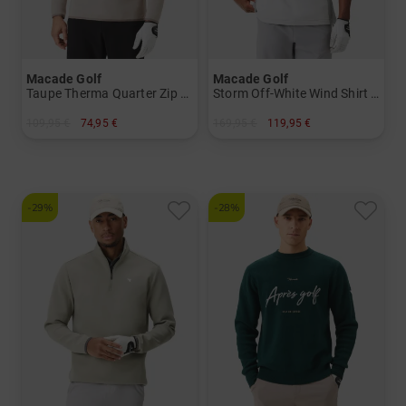
Macade Golf
Macade Golf
Taupe Therma Quarter Zip Stretch Midlayer
Storm Off-White Wind Shirt Halbarm Windshirt
109,95 €
74,95 €
169,95 €
119,95 €
in: S M L XL XXL
in: S M L XL XXL
-29%
-28%