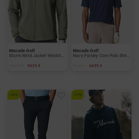
Macade Golf
Macade Golf
Storm Wind Jacket Windstopp Jacke
Navy Paisley Core Polo Shirt Halbarm Polo
194,95 €
94,95 €
89,95 €
64,95 €
in: XXL
in: S M L XL XXL
-32%
-27%