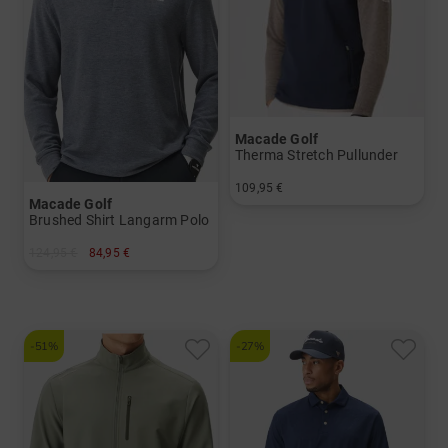
Macade Golf
Therma Stretch Pullunder
109,95 €
Macade Golf
in: S M L XL XXL
Brushed Shirt Langarm Polo
124,95 €
84,95 €
in: M XL XXL
-51%
-27%