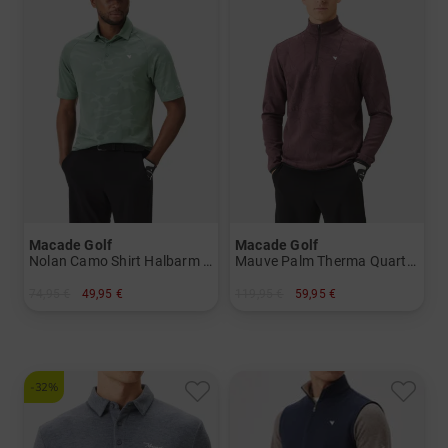
Macade Golf
Macade Golf
Nolan Camo Shirt Halbarm Polo
Mauve Palm Therma Quarter Zip Stretch Midlayer
74,95 €
49,95 €
119,95 €
59,95 €
in: S
in: S
-32%