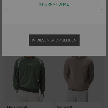
INTERNATIONAL
Macade Golf
Macade Golf
Flight Dark Green Shirt Halbarm Polo
Padded Core Tech Jacket Thermo Jacke
79,95 €
54,95 €
395,00 €
199,95 €
in: XXL
in: M L XL
IN DIESEM SHOP BLEIBEN
-27%
-30%
Macade Golf
Macade Golf