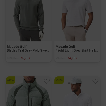
Macade Golf
Macade Golf
Blades Teal Gray Polo Sweatshirt langarm Polo
Flight Light Grey Shirt Halbarm Polo
139,95 €
99,95 €
79,95 €
54,95 €
in: S L XL XXL
in: S XXL
-49%
-31%