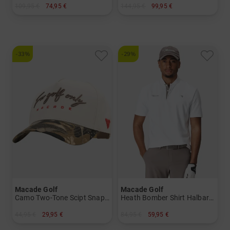
109,95 €
74,95 €
144,95 €
99,95 €
in: S XXL
in: S M L XXL
-33%
-29%
Macade Golf
Macade Golf
Camo Two-Tone Scipt Snapback Cap Accessoires
Heath Bomber Shirt Halbarm Polo
44,95 €
29,95 €
84,95 €
59,95 €
in: Einheitsgröße
in: S