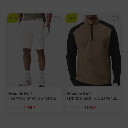
-31%
-51%
Macade Golf
Macade Golf
Four-Way Stretch Shorts Bermuda Hose
Hybrid Shield TX Quarter Zip Stretch Midlayer
94,95 €
64,95 €
174,95 €
84,95 €
in: 30
in: S M XL XXL