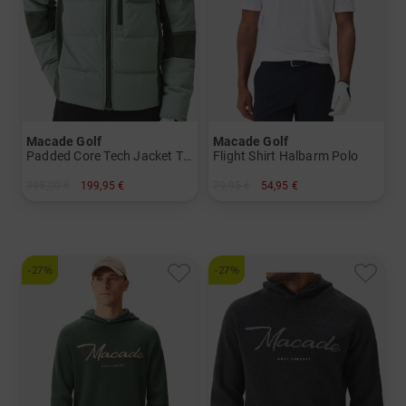
Macade Golf
Macade Golf
Padded Core Tech Jacket Thermo Jacke
Flight Shirt Halbarm Polo
395,00 €
199,95 €
79,95 €
54,95 €
in: M L
in: XXL
-27%
-27%