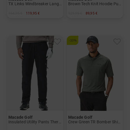
TX Links Windbreaker Langarm Windshirt
Brown Tech Knit Hoodie Pullover Strick
164,95 €
119,95 €
129,95 €
89,95 €
in: XXL
in: L XL
-33%
Macade Golf
Macade Golf
Insulated Utility Pants Thermo Hose
Crew Green TR Bomber Shirt Halbarm Polo