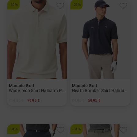
-30%
-29%
Macade Golf
Macade Golf
Wade Tech Shirt Halbarm Polo
Heath Bomber Shirt Halbarm Polo
114,95 €
79,95 €
84,95 €
59,95 €
in: S XXL
in: S
-31%
-31%