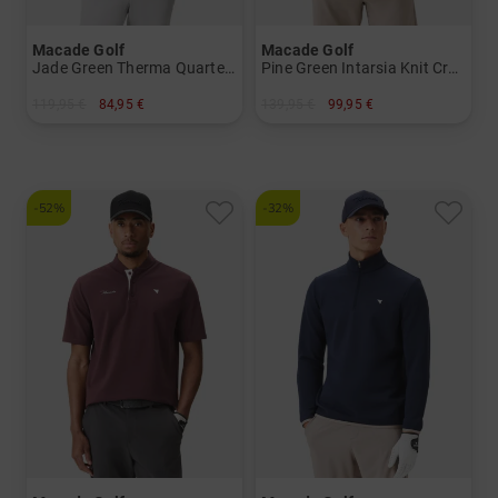
Macade Golf
Macade Golf
Jade Green Therma Quarter Zip Stretch Midlayer
Pine Green Intarsia Knit Crewneck Pullover Strick
119,95 €
84,95 €
139,95 €
99,95 €
in: M L
in: L XL XXL
-52%
-32%