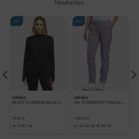
Neuheiten
Neu
Neu
adidas
adidas
a
rint Halbarm Polo navy
W ULT CLMWRM Mock Unterzieher schwarz
W+ CLMWRM P Thermo Hose grau
74,95 €
109,95 €
9
in: S M L XL
in: 34 36 38 40 42 44
i