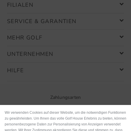
FILIALEN
SERVICE & GARANTIEN
MEHR GOLF
UNTERNEHMEN
HILFE
Zahlungsarten
Wir verwenden Cookies auf dieser Website, um die notwendigen Funktionen
zu gewährleisten. Um Ihnen das volle Golf House Erlebnis zu bieten, können
personenbezogene Daten zur Personalisierung von Anzeigen verwendet
werden. Mit Ihrer Zustimmung akzeptieren Sie diese und stimmen zu, dass