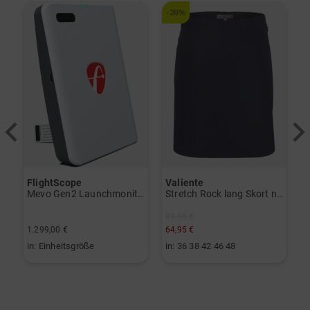
-28%
FlightScope
Valiente
S
Trolley schwarz
Mevo Gen2 Launchmonitor weiß
Stretch Rock lang Skort navy
89,95 €
1.299,00 €
64,95 €
2
in: Einheitsgröße
in: 36 38 42 46 48
i