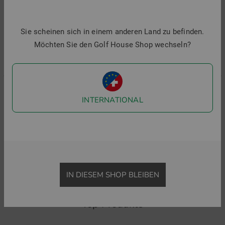
Sie scheinen sich in einem anderen Land zu befinden.
Möchten Sie den Golf House Shop wechseln?
INTERNATIONAL
J.Lindeberg
J.Lindeberg
P
Kalle Halbarm Polo
KV Tour Golf Halbarm Polo
99,95 €
69,95 €
99,95 €
69,95 €
8
in: S M L XL XXL
in: S M L XL XXL
i
IN DIESEM SHOP BLEIBEN
Top Produkte