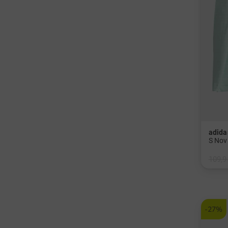
adida
S Nov
109,9
in: 36
-27%