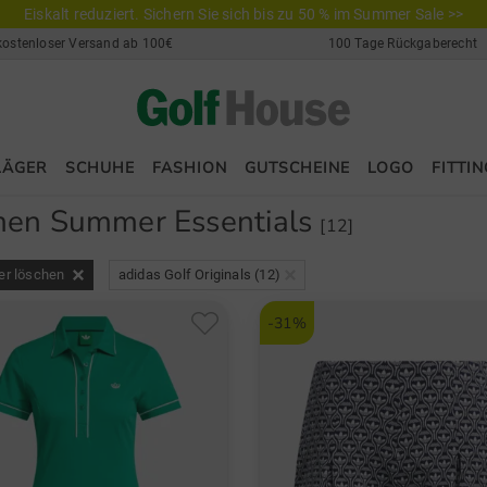
Eiskalt reduziert. Sichern Sie sich bis zu 50 % im Summer Sale >>
kostenloser Versand ab 100€
100 Tage Rückgaberecht
LÄGER
SCHUHE
FASHION
GUTSCHEINE
LOGO
FITTIN
en Summer Essentials
[12]
ter löschen
adidas Golf Originals (12)
-31%