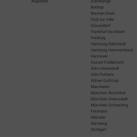
Angebote
Eventrange
Bottrop
Bremen Stuhr
Club zur Vahr
Düsseldorf
Frankfurt Eschborn
Freiburg
Hamburg Eidelstedt
Hamburg Hammerbrook
Hannover
Kassel Fuldabrück
Köln Innenstadt
Köln Pulheim
Kölner Golfclub
Mannheim
München Brunnthal
München Innenstadt
München Schwabing
Freimann
Münster
Nürnberg
Stuttgart