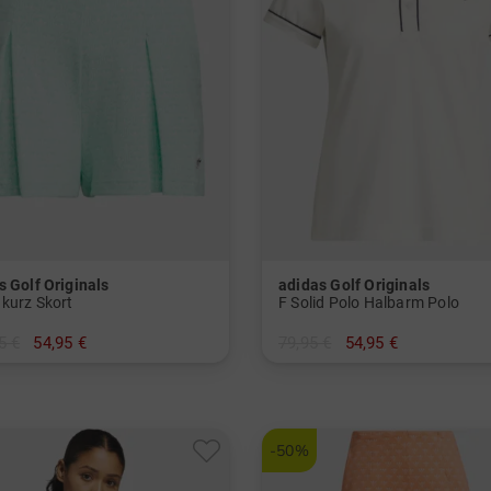
s Golf Originals
adidas Golf Originals
 kurz Skort
F Solid Polo Halbarm Polo
5 €
54,95 €
79,95 €
54,95 €
 38 40 42
in: S M
-50%