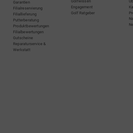
Golfwissen
Üb
Garantien
Engagement
Ka
Filialreservierung
Golf Ratgeber
Pr
Filiallieferung
Na
Putterberatung
Ne
Produktbewertungen
Filialbewertungen
Gutscheine
Reparaturservice &
Werkstatt