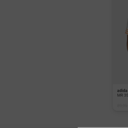
adida
MR 3S
89,95
in: S 