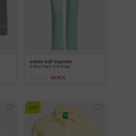
adidas Golf Originals
S Nov Pant 7/8 Hose
109,95 €
54,95 €
in: 36 38 40 42
-50%