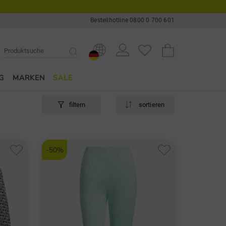
Bestellhotline 0800 0 700 601
G
MARKEN
SALE
filtern
sortieren
-50%