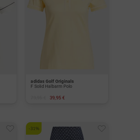
adidas Golf Originals
F Solid Halbarm Polo
79,95 €
39,95 €
in: S M L
-31%