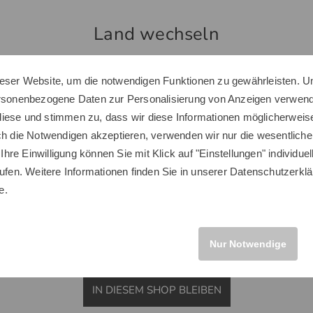
-50%
Land wechseln
eser Website, um die notwendigen Funktionen zu gewährleisten. U
Sie scheinen sich in einem anderen Land zu befinden.
ersonenbezogene Daten zur Personalisierung von Anzeigen verwende
Möchten Sie den Golf House Shop wechseln?
iese und stimmen zu, dass wir diese Informationen möglicherweis
ch die Notwendigen akzeptieren, verwenden wir nur die wesentliche
 Ihre Einwilligung können Sie mit Klick auf "Einstellungen" individue
ufen. Weitere Informationen finden Sie in unserer
Datenschutzerklä
INTERNATIONAL
e.
Nur Notwendige
s Golf Originals
adidas Golf Originals
nt W 7/8 Hose
S Nov AOP Halbarm Polo
IN DIESEM SHOP BLEIBEN
5 €
54,95 €
79,95 €
39,95 €