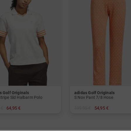
s Golf Originals
adidas Golf Originals
tripe Sld Halbarm Polo
S Nov Pant 7/8 Hose
 €
64,95 €
109,95 €
54,95 €
M L
in: 36 38 40 42