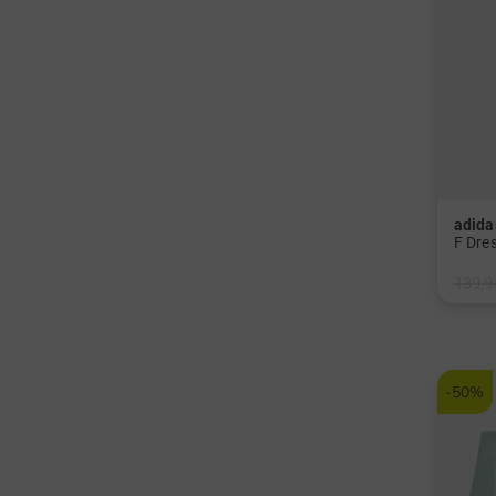
adida
F Dre
139,9
in: 36
-50%