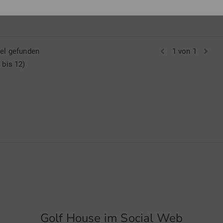
in: S M L
kel gefunden
1 von 1
 bis 12)
Golf House im Social Web