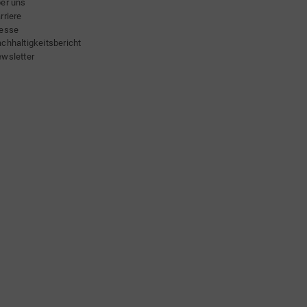
er uns
rriere
esse
chhaltigkeitsbericht
wsletter