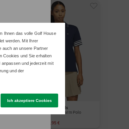
-27%
m Ihnen das volle Golf House
t werden. Mit Ihrer
e auch an unsere Partner
n Cookies und Sie erhalten
ll anpassen und jederzeit mit
rung
und der
Ich akzeptiere Cookies
adidas Golf Originals
MR 3Stripe Sld Halbarm Polo
89,95 €
64,95 €