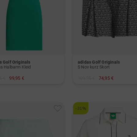
s Golf Originals
adidas Golf Originals
ss Halbarm Kleid
S Nov kurz Skort
5 €
99,95 €
109,95 €
74,95 €
 38 40 42
in: 38 40 42
-31%