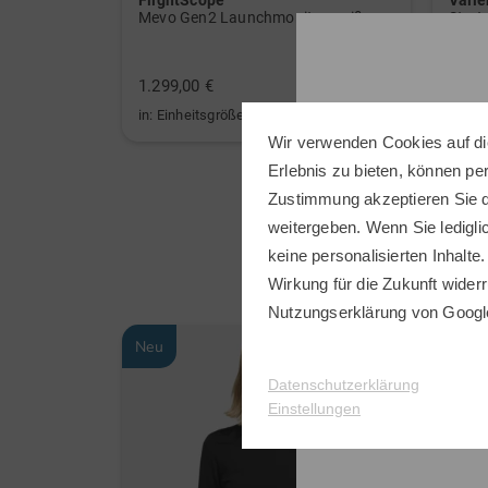
FlightScope
Valie
arz
Mevo Gen2 Launchmonitor weiß
Stret
89,95
1.299,00 €
64,95
in: Einheitsgröße
in: 36
Wir verwenden Cookies auf di
Erlebnis zu bieten, können p
Zustimmung akzeptieren Sie d
weitergeben. Wenn Sie ledigli
keine personalisierten Inhalte.
Wirkung für die Zukunft widerr
Nutzungserklärung
von Googl
Neu
Neu
Datenschutzerklärung
Einstellungen