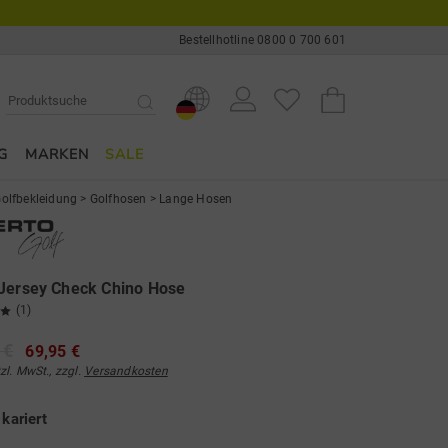
Bestellhotline 0800 0 700 601
G
MARKEN
SALE
olfbekleidung
>
Golfhosen
>
Lange Hosen
Jersey Check Chino Hose
(1)
 €
69,95 €
tzl. MwSt., zzgl.
Versandkosten
e
kariert