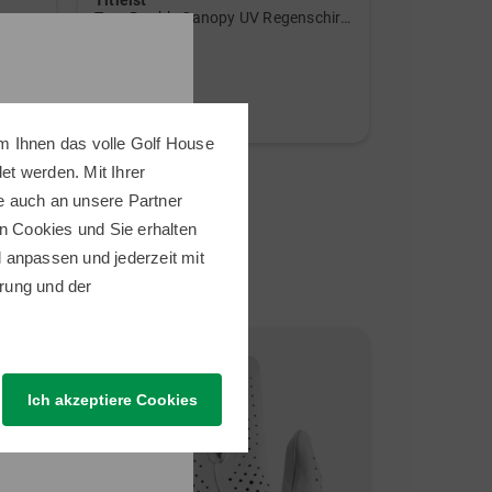
Titleist
ECCO
Tour Double Canopy UV Regenschirm schwarz
Golf Biom C
79,95 €
229,00 €
49,95 €
159,95 €
in: 68 Inch
in: 36 37 38 
m Ihnen das volle Golf House
t werden. Mit Ihrer
e auch an unsere Partner
n Cookies und Sie erhalten
ll anpassen und jederzeit mit
rung
und der
Neu
-29%
Ich akzeptiere Cookies