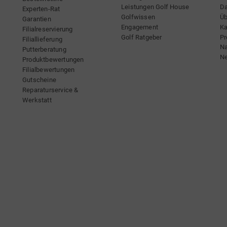
Leistungen Golf House
Da
Experten-Rat
Golfwissen
Üb
Garantien
Engagement
Ka
Filialreservierung
Golf Ratgeber
Pr
Filiallieferung
Na
Putterberatung
Ne
Produktbewertungen
Filialbewertungen
Gutscheine
Reparaturservice &
Werkstatt