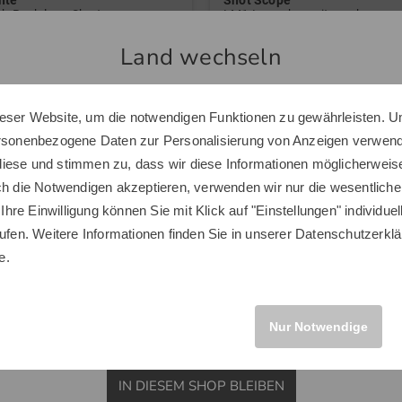
nte
Shot Scope
ch Rock lang Skort navy
LM1 Launchmonitor schwarz
 €
Land wechseln
 €
239,00 €
 38 42 46 48
in: Einheitsgröße
eser Website, um die notwendigen Funktionen zu gewährleisten. U
Sie scheinen sich in einem anderen Land zu befinden.
ersonenbezogene Daten zur Personalisierung von Anzeigen verwende
Möchten Sie den Golf House Shop wechseln?
iese und stimmen zu, dass wir diese Informationen möglicherweis
ch die Notwendigen akzeptieren, verwenden wir nur die wesentliche
 Ihre Einwilligung können Sie mit Klick auf "Einstellungen" individue
Neuheiten
ufen. Weitere Informationen finden Sie in unserer
Datenschutzerklä
INTERNATIONAL
e.
Neu
Nur Notwendige
IN DIESEM SHOP BLEIBEN