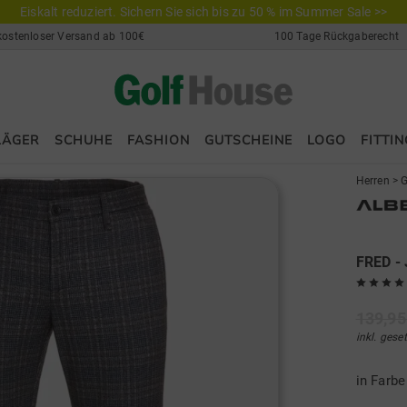
Eiskalt reduziert. Sichern Sie sich bis zu 50 % im Summer Sale >>
kostenloser Versand ab 100€
100 Tage Rückgaberecht
LÄGER
SCHUHE
FASHION
GUTSCHEINE
LOGO
FITTIN
Herren
>
G
FRED - 
139,95
inkl. gese
in Farb