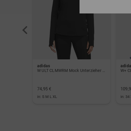
adidas
adid
 Polo navy
W ULT CLMWRM Mock Unterzieher schwarz
W+ C
74,95 €
109,9
in: S M L XL
in: 34