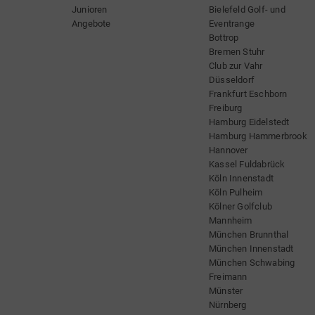
Junioren
Bielefeld Golf- und
Angebote
Eventrange
Bottrop
Bremen Stuhr
Club zur Vahr
Düsseldorf
Frankfurt Eschborn
Freiburg
Hamburg Eidelstedt
Hamburg Hammerbrook
Hannover
Kassel Fuldabrück
Köln Innenstadt
Köln Pulheim
Kölner Golfclub
Mannheim
München Brunnthal
München Innenstadt
München Schwabing
Freimann
Münster
Nürnberg