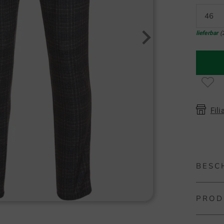
46
lieferbar
(
Fili
BESC
PROD
Alberto
Die Alb