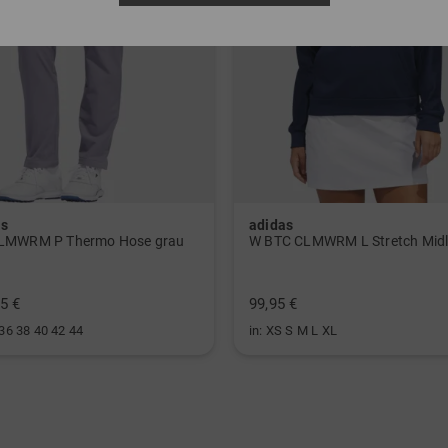
as
adidas
LMWRM P Thermo Hose grau
5 €
99,95 €
 36 38 40 42 44
in: XS S M L XL