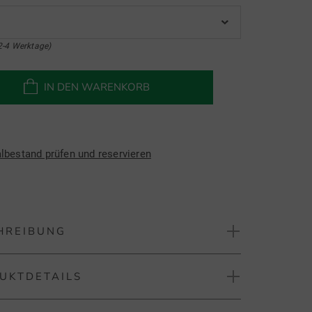
2-4 Werktage)
IN DEN WARENKORB
albestand prüfen und reservieren
HREIBUNG
UKTDETAILS
 FRED - Jersey Check Chino Hose
erto Herren Karo-Golfhose Fred aus exklusivem