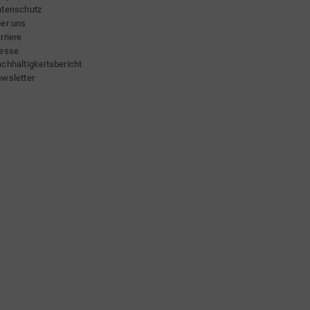
tenschutz
er uns
rriere
esse
chhaltigkeitsbericht
wsletter