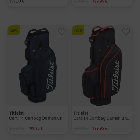
359,00 €
269,00 €
199,95 €
Am 11. Oktober 2000 beginnt die Geschichte des wohl
in: 9.0 Inch
in: 9.0 Inch
bekanntesten Golfballs weltweit - der Titleist Pro V1
Golfball erobert beim USPGA Turnier in Las Vegas die
Herzen der Pros im Sturm und noch im selben Jahr
-25%
-25%
können auch Amateur-Golfer den Pro V1 erwerben. So
spielte u.a. auch Golf-Mega-Star Tiger Woods zu Beginn
seiner Karriere den Pro V1 Golfball.
2011
Die neueste, noch leistungsfähigere Generation des
Titleist Pro V1 und ProV1* wird von Golfern aufgeteet und
erfolgreich eingelocht.
Titleist
Titleist
Cart 14 Cartbag Damen und Herren
Cart 14 Cartbag Damen und Herren
269,00 €
199,95 €
269,00 €
199,95 €
in: 9.0 Inch
in: 9.0 Inch