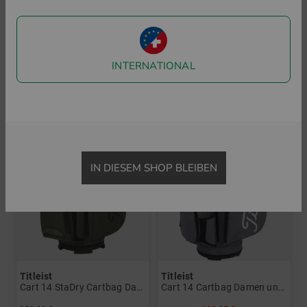
in: 9.0 Inch
Cart 14 StaDry Cartbag Damen und Herren
erzielen.
359,00 €
in: 9.0 Inch
1949
INTERNATIONAL
Bereits ein Jahr nach seiner Einführung ist dieser der
-25%
meistgespielte Ball bei den U.S. Open.
1962
Die Acushnet Company, mittlerweile Eigentümer von
IN DIESEM SHOP BLEIBEN
Titleist, beginnt mit der Produktion und Vermarktung
industriell gefertigter Golfschläger. Im Laufe der Jahre
werden Unternehmen aus der Golf-Branche hinzu gekauft
u.a. auch 1985 die Marke FootJoy sowie Scotty Cameron
Putter, Vokey Wedges und Pinnacle Golfbälle.
Titleist
Titleist
Cart 14 StaDry Cartbag Damen und Herren
Cart 14 Cartbag Damen und Herren
2000