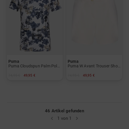
Puma
Puma
Puma Cloudspun Palm Polo - BN Halbarm Polo Herren
Puma W Avant Trouser Short Bermuda Hose Damen
74,95 €
49,95 €
74,95 €
49,95 €
in: S M L XXL
in: S M L XL
46 Artikel gefunden
1 von 1