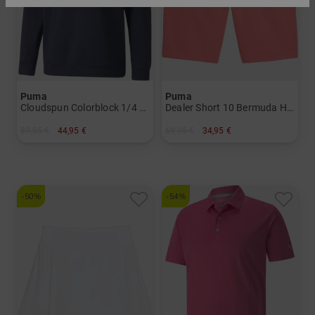
Puma
Puma
Cloudspun Colorblock 1/4 Zip Stretch Midlayer Herren
Dealer Short 10 Bermuda Hose Herren
89,95 €
44,95 €
69,95 €
34,95 €
in: S
in: 30
-50%
-54%