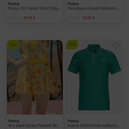
Puma
Puma
Puma 101 Avant Pant Chino Hose Herren
Cloudspun Coast Halbarm Polo Damen
99,95 €
49,95 €
69,95 €
34,95 €
in: 32/32 33/32 34/32 36/32
in: S
-50%
-29%
Puma
Puma
W x Dani Dazey Pleated Skirt kurz Skort Damen
Puma 30904 Polo Halbarm Polo Herren