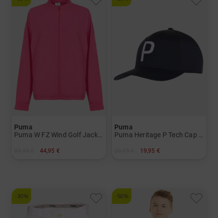
Puma
Puma
Puma W FZ Wind Golf Jacket Windstopp Jacke Damen
Puma Heritage P Tech Cap Herren
89,95 €
44,95 €
29,95 €
19,95 €
in: S M L XL
in: Einheitsgröße
-30%
-50%