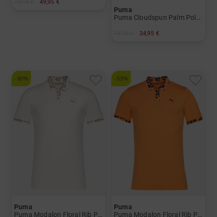
74,95 €
49,95 €
Puma
in: S M
Puma Cloudspun Palm Polo - LC Halbarm Polo Herren
74,95 €
34,95 €
in: S M
-30%
-53%
Puma
Puma
Puma Modalon Floral Rib Polo - LC Halbarm Polo Herren
Puma Modalon Floral Rib Polo - LC Halbarm Polo Herren