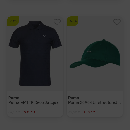
in: 3XL
in: S L
-29%
-50%
Puma
Puma
Puma MATTR Deco Jacquard Polo - LC Halbarm Polo Herren
Puma 30904 Unstructured Cap Herren
84,95 €
59,95 €
39,95 €
19,95 €
in: S M L XL XXL
in: Einheitsgröße