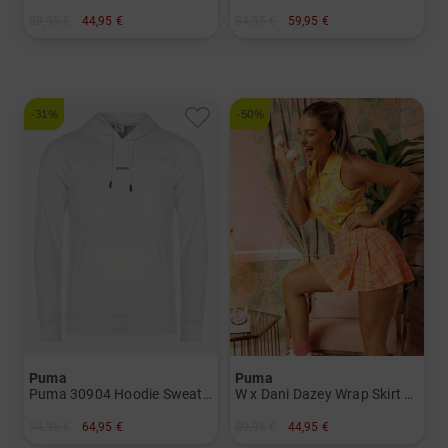
89,95 €
44,95 €
84,95 €
59,95 €
in: S M
in: XL
-31%
-50%
Puma
Puma
Puma 30904 Hoodie Sweatshirt Herren
W x Dani Dazey Wrap Skirt kurz Skort Damen
94,95 €
64,95 €
89,95 €
44,95 €