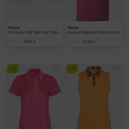
Puma
Puma
W Haute Golf Skirt kurz Skort Damen
Gamer Halbarm Polo Herren
79,95 €
39,95 €
54,95 €
24,95 €
in: L XL
in: S
-27%
-53%