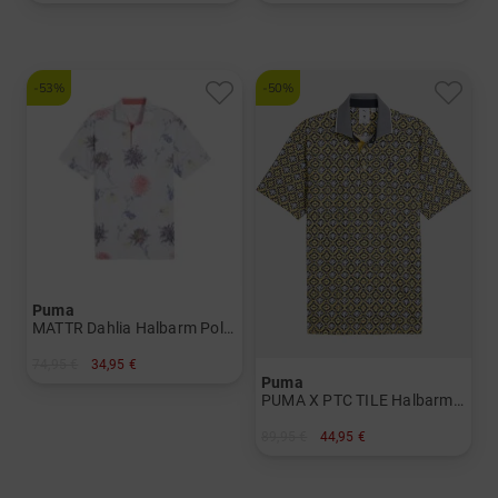
in: 140
in: UK 8.0
-53%
-50%
Puma
MATTR Dahlia Halbarm Polo Herren
74,95 €
34,95 €
Puma
in: S
PUMA X PTC TILE Halbarm Polo Herren
89,95 €
44,95 €
in: S M L XL