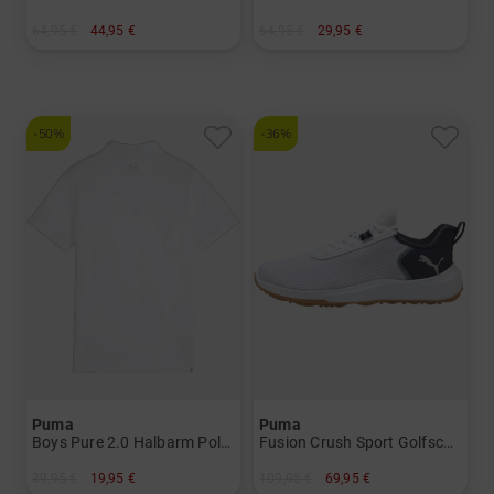
64,95 €
44,95 €
64,95 €
29,95 €
in: S L XL XXL
in: S M L XL XXL
-50%
-36%
Puma
Puma
Boys Pure 2.0 Halbarm Polo Jungen
Fusion Crush Sport Golfschuhe Herren
39,95 €
19,95 €
109,95 €
69,95 €