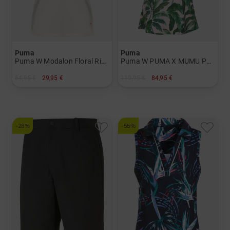
Puma
Puma
Puma W Modalon Floral Rib ohne Arm Polo Damen
Puma W PUMA X MUMU Palm Dress Halbarm Kleid Damen
64,95 €
29,95 €
119,95 €
84,95 €
in: M XL
in: S L
-28%
-55%