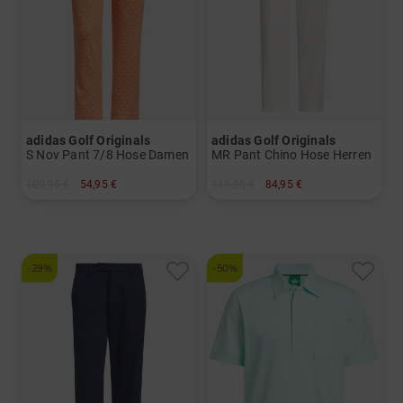
adidas Golf Originals
adidas Golf Originals
S Nov Pant 7/8 Hose Damen
MR Pant Chino Hose Herren
109,95 €
54,95 €
119,95 €
84,95 €
in: 36 38 40 42
in: 30/32 32/32 34/32 36/32
-29%
-50%