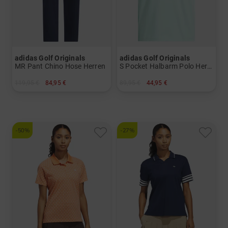
adidas Golf Originals
adidas Golf Originals
MR Pant Chino Hose Herren
S Pocket Halbarm Polo Herren
119,95 €
84,95 €
89,95 €
44,95 €
in: 30/32 32/32 34/32 36/32
in: M L XL
-50%
-27%