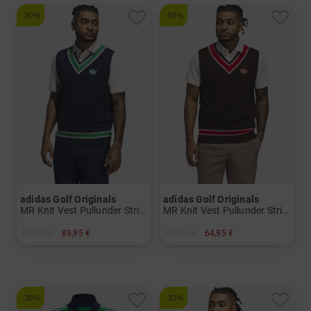
-30%
-50%
adidas Golf Originals
adidas Golf Originals
MR Knit Vest Pullunder Strick Herren
MR Knit Vest Pullunder Strick Herren
129,95 €
89,95 €
129,95 €
64,95 €
in: M XL
in: M XL
-28%
-30%