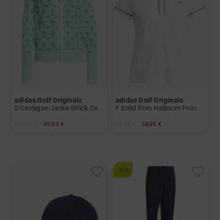
adidas Golf Originals
adidas Golf Originals
S Cardigan Jacke Strick Damen
F Solid Polo Halbarm Polo Damen
179,95 €
89,95 €
79,95 €
54,95 €
in: S M L
in: S M
-31%