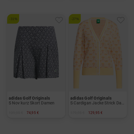
-31%
-27%
adidas Golf Originals
adidas Golf Originals
S Nov kurz Skort Damen
S Cardigan Jacke Strick Damen
109,95 €
74,95 €
179,95 €
129,95 €
in: 38 40 42
in: S M L