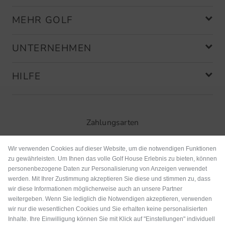
MEHR GOLF
UNTERNEHMEN
HILFE
Zahlungsarten
Wir verwenden Cookies auf dieser Website, um die notwendigen Funktionen
zu gewährleisten. Um Ihnen das volle Golf House Erlebnis zu bieten, können
personenbezogene Daten zur Personalisierung von Anzeigen verwendet
werden. Mit Ihrer Zustimmung akzeptieren Sie diese und stimmen zu, dass
wir diese Informationen möglicherweise auch an unsere Partner
weitergeben. Wenn Sie lediglich die Notwendigen akzeptieren, verwenden
wir nur die wesentlichen Cookies und Sie erhalten keine personalisierten
Inhalte. Ihre Einwilligung können Sie mit Klick auf "Einstellungen" individuell