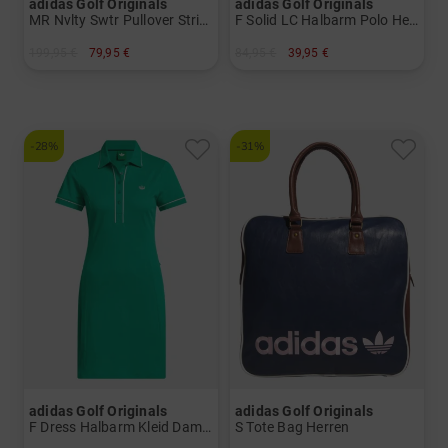
adidas Golf Originals
adidas Golf Originals
MR Nvlty Swtr Pullover Strick Herren
F Solid LC Halbarm Polo Herren
199,95 €
79,95 €
84,95 €
39,95 €
in: M L XL
in: M L XL
-28%
-31%
adidas Golf Originals
adidas Golf Originals
F Dress Halbarm Kleid Damen
S Tote Bag Herren