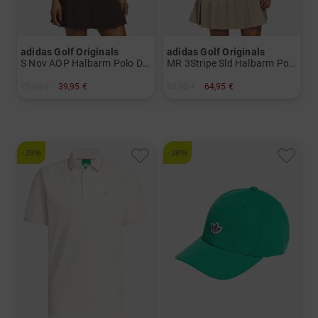
adidas Golf Originals
adidas Golf Originals
S Nov AOP Halbarm Polo Damen
MR 3Stripe Sld Halbarm Polo Damen
79,95 €
39,95 €
89,95 €
64,95 €
in: S M L
in: S M
-29%
-28%