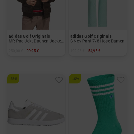
adidas Golf Originals
adidas Golf Originals
MR Pad Jckt Daunen Jacke Herren
S Nov Pant 7/8 Hose Damen
250,00 €
99,95 €
109,95 €
54,95 €
in: M L XL
in: 36 38 40 42
-38%
-16%