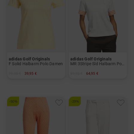
adidas Golf Originals
adidas Golf Originals
F Solid Halbarm Polo Damen
MR 3Stripe Sld Halbarm Polo Damen
79,95 €
39,95 €
89,95 €
64,95 €
in: S M L
in: S M
-50%
-29%