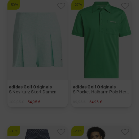
-50%
-27%
adidas Golf Originals
adidas Golf Originals
S Nov kurz Skort Damen
S Pocket Halbarm Polo Herren
109,95 €
54,95 €
89,95 €
64,95 €
in: 36 38 40 42
in: M L XL
-31%
-29%