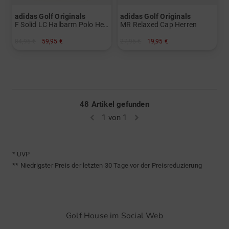
adidas Golf Originals
adidas Golf Originals
F Solid LC Halbarm Polo Herren
MR Relaxed Cap Herren
84,95 €
59,95 €
27,95 €
19,95 €
in: M L XL
in: Einheitsgröße
48 Artikel gefunden
1 von 1
* UVP
** Niedrigster Preis der letzten 30 Tage vor der Preisreduzierung
Golf House im Social Web