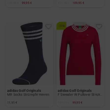
139,95 €
99,95 €
159,95 €
109,95 €
in: 36 38 40 42
in: Einheitsgröße
-33%
adidas Golf Originals
adidas Golf Originals
MR Socks Strümpfe Herren
F Sweater W Pullover Strick Damen
11,95 €
149,95 €
99,95 €
in: 42-47
in: M