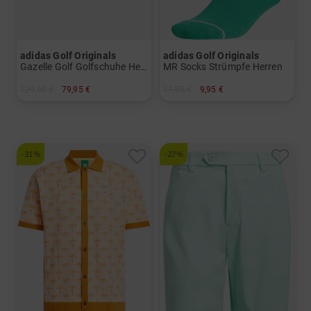
adidas Golf Originals
adidas Golf Originals
Gazelle Golf Golfschuhe Herren
MR Socks Strümpfe Herren
129,95 €
79,95 €
11,95 €
9,95 €
in: UK 14.5
in: 38-42
-31%
-27%