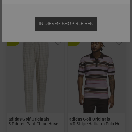
F Solid LC Halbarm Polo Herren
S Knee Socks Kniestrümpfe Damen
84,95 €
59,95 €
14,95 €
9,95 €
in: M L XL
in: 35-38
IN DIESEM SHOP BLEIBEN
-29%
-50%
adidas Golf Originals
adidas Golf Originals
S Printed Pant Chino Hose Herren
MR Stripe Halbarm Polo Herren