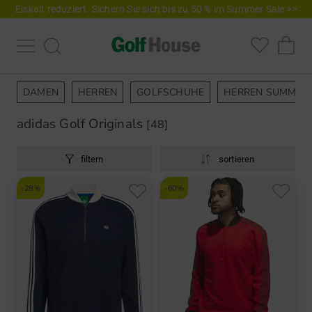
Eiskalt reduziert. Sichern Sie sich bis zu 50 % im Summer Sale >>
DAMEN
HERREN
GOLFSCHUHE
HERREN SUMMER 
adidas Golf Originals
[48]
filtern
sortieren
-28%
-60%