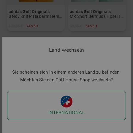
adidas Golf Originals
adidas Golf Originals
S Nov Knit P Halbarm Hemd Herren
MR Short Bermuda Hose Herren
109,95 €
74,95 €
89,95 €
64,95 €
in: S
in: 30 32 34 36
Land wechseln
-29%
-33%
Sie scheinen sich in einem anderen Land zu befinden.
Möchten Sie den Golf House Shop wechseln?
INTERNATIONAL
adidas Golf Originals
adidas Golf Originals