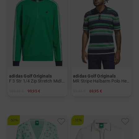
adidas Golf Originals
adidas Golf Originals
F 3 Str 1/4 Zip Stretch Midlayer Herren
MR Stripe Halbarm Polo Herren
139,95 €
99,95 €
99,95 €
69,95 €
in: S M L XL
in: L
-50%
-31%