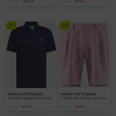
119,95 €
84,95 €
99,95 €
49,95 €
in: 34/32
in: L XL
-27%
-50%
adidas Golf Originals
adidas Golf Originals
S Pocket Halbarm Polo Herren
F Pleat Short Bermuda Hose Herren
89,95 €
64,95 €
89,95 €
44,95 €
in: M L
in: 32