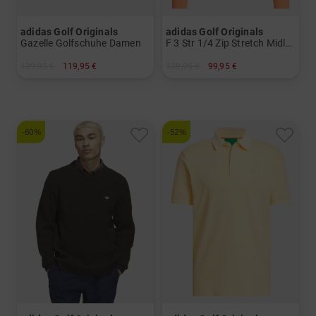
adidas Golf Originals
adidas Golf Originals
Gazelle Golfschuhe Damen
F 3 Str 1/4 Zip Stretch Midlayer Damen und Herren
139,95 €
119,95 €
139,95 €
99,95 €
in: UK 5.0 UK 5.5 UK 6.0 UK 6.5 UK 7.0 UK 7.5 UK 8.0
in: XS S M L XL
-60%
-52%