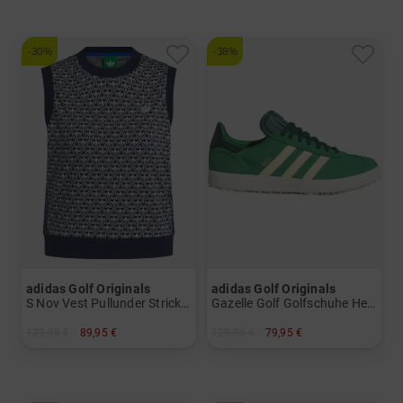
-30%
-38%
adidas Golf Originals
adidas Golf Originals
S Nov Vest Pullunder Strick Damen
Gazelle Golf Golfschuhe Herren
129,95 €
89,95 €
129,95 €
79,95 €
in: S M
in: UK 8.0