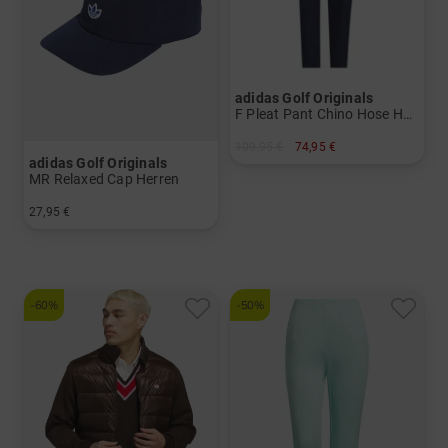
adidas Golf Originals
F Pleat Pant Chino Hose Herren
109,95 €
74,95 €
adidas Golf Originals
in: 32/32
MR Relaxed Cap Herren
27,95 €
in: Einheitsgröße
-60%
-50%