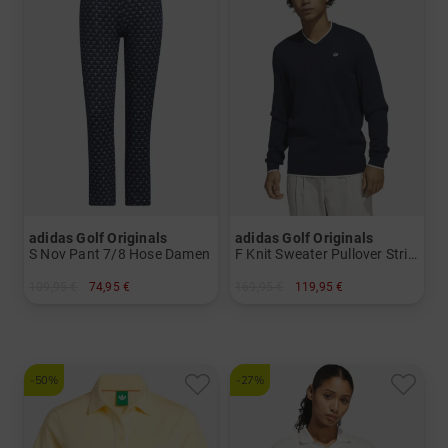
adidas Golf Originals
adidas Golf Originals
S Nov Pant 7/8 Hose Damen
F Knit Sweater Pullover Strick Herren
109,95 €
74,95 €
169,95 €
119,95 €
in: 36 38 40 42
in: L
-50%
-27%